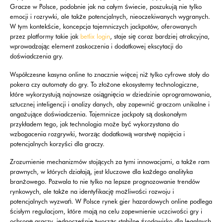
Gracze w Polsce, podobnie jak na całym świecie, poszukują nie tylko
emocji i rozrywki, ale także potencjalnych, nieoczekiwanych wygranych.
W tym kontekście, koncepcja tajemniczych jackpotów, oferowanych
przez platformy takie jak
betlix login
, staje się coraz bardziej atrakcyjna,
wprowadzając element zaskoczenia i dodatkowej ekscytacji do
doświadczenia gry.
Współczesne kasyna online to znacznie więcej niż tylko cyfrowe stoły do
pokera czy automaty do gry. To złożone ekosystemy technologiczne,
które wykorzystują najnowsze osiągnięcia w dziedzinie oprogramowania,
sztucznej inteligencji i analizy danych, aby zapewnić graczom unikalne i
angażujące doświadczenia. Tajemnicze jackpoty są doskonałym
przykładem tego, jak technologia może być wykorzystana do
wzbogacenia rozgrywki, tworząc dodatkową warstwę napięcia i
potencjalnych korzyści dla graczy.
Zrozumienie mechanizmów stojących za tymi innowacjami, a także ram
prawnych, w których działają, jest kluczowe dla każdego analityka
branżowego. Pozwala to nie tylko na lepsze prognozowanie trendów
rynkowych, ale także na identyfikację możliwości rozwoju i
potencjalnych wyzwań. W Polsce rynek gier hazardowych online podlega
ścisłym regulacjom, które mają na celu zapewnienie uczciwości gry i
ochronę graczy, jednocześnie tworząc stabilne środowisko dla legalnych