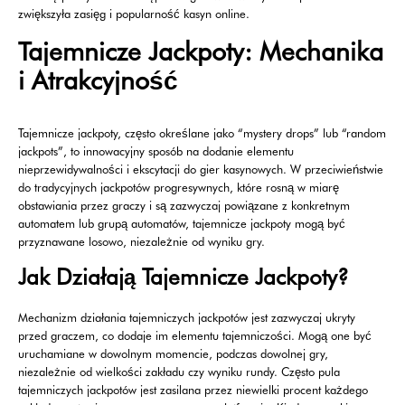
zwiększyła zasięg i popularność kasyn online.
Tajemnicze Jackpoty: Mechanika
i Atrakcyjność
Tajemnicze jackpoty, często określane jako “mystery drops” lub “random
jackpots”, to innowacyjny sposób na dodanie elementu
nieprzewidywalności i ekscytacji do gier kasynowych. W przeciwieństwie
do tradycyjnych jackpotów progresywnych, które rosną w miarę
obstawiania przez graczy i są zazwyczaj powiązane z konkretnym
automatem lub grupą automatów, tajemnicze jackpoty mogą być
przyznawane losowo, niezależnie od wyniku gry.
Jak Działają Tajemnicze Jackpoty?
Mechanizm działania tajemniczych jackpotów jest zazwyczaj ukryty
przed graczem, co dodaje im elementu tajemniczości. Mogą one być
uruchamiane w dowolnym momencie, podczas dowolnej gry,
niezależnie od wielkości zakładu czy wyniku rundy. Często pula
tajemniczych jackpotów jest zasilana przez niewielki procent każdego