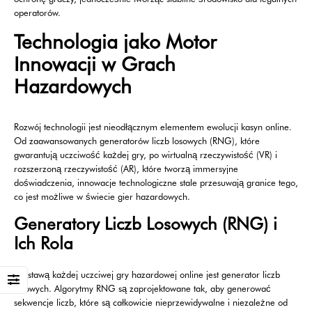
operatorów.
Technologia jako Motor
Innowacji w Grach
Hazardowych
Rozwój technologii jest nieodłącznym elementem ewolucji kasyn online.
Od zaawansowanych generatorów liczb losowych (RNG), które
gwarantują uczciwość każdej gry, po wirtualną rzeczywistość (VR) i
rozszerzoną rzeczywistość (AR), które tworzą immersyjne
doświadczenia, innowacje technologiczne stale przesuwają granice tego,
co jest możliwe w świecie gier hazardowych.
Generatory Liczb Losowych (RNG) i
Ich Rola
Podstawą każdej uczciwej gry hazardowej online jest generator liczb
losowych. Algorytmy RNG są zaprojektowane tak, aby generować
sekwencje liczb, które są całkowicie nieprzewidywalne i niezależne od