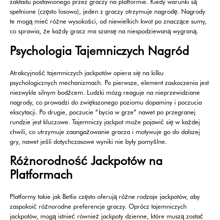
zakładu postawionego przez graczy na platformie. Kiedy warunki są
spełnione (często losowo), jeden z graczy otrzymuje nagrodę. Nagrody
te mogą mieć różne wysokości, od niewielkich kwot po znaczące sumy,
co sprawia, że każdy gracz ma szansę na niespodziewaną wygraną.
Psychologia Tajemniczych Nagród
Atrakcyjność tajemniczych jackpotów opiera się na kilku
psychologicznych mechanizmach. Po pierwsze, element zaskoczenia jest
niezwykle silnym bodźcem. Ludzki mózg reaguje na nieprzewidziane
nagrody, co prowadzi do zwiększonego poziomu dopaminy i poczucia
ekscytacji. Po drugie, poczucie “bycia w grze” nawet po przegranej
rundzie jest kluczowe. Tajemniczy jackpot może pojawić się w każdej
chwili, co utrzymuje zaangażowanie gracza i motywuje go do dalszej
gry, nawet jeśli dotychczasowe wyniki nie były pomyślne.
Różnorodność Jackpotów na
Platformach
Platformy takie jak Betlix często oferują różne rodzaje jackpotów, aby
zaspokoić różnorodne preferencje graczy. Oprócz tajemniczych
jackpotów, mogą istnieć również jackpoty dzienne, które muszą zostać