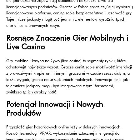
ale jednocześnie zapewniają stabilność i bezpieczeństwo dla
licencjonowanych podmiotów. Gracze w Polsce coraz częściej wybierają
licencjonowane platformy, ceniąc sobie bezpieczeństwo i uczciwość gry.
Tajemnicze jackpoty mogą być jednym z elementów wyróżniających
oferty licencjonowanych kasyn.
Rosnące Znaczenie Gier Mobilnych i
Live Casino
Gry mobilne i kasyna na żywo (live casino) to segmenty rynku, które
odnotowują największy wzrost. Gracze cenią sobie możliwość interakcji
z prawdziwymi krupierami i innymi graczami w czasie rzeczywistym, a
także wygodę grania na urządzeniach mobilnych. Innowacje takie jak
tajemnicze jackpoty mogą być integrowane z tymi formatami,
zwiększając ich atrakcyjność.
Potencjał Innowacji i Nowych
Produktów
Przyszłość gier hazardowych online leży w dalszych innowacjach.
Rozwój technologii VR/AR, wykorzystanie sztucznej inteligencji do
tworzenia bardziej spersonalizowanych doświadczeń, a także nowe