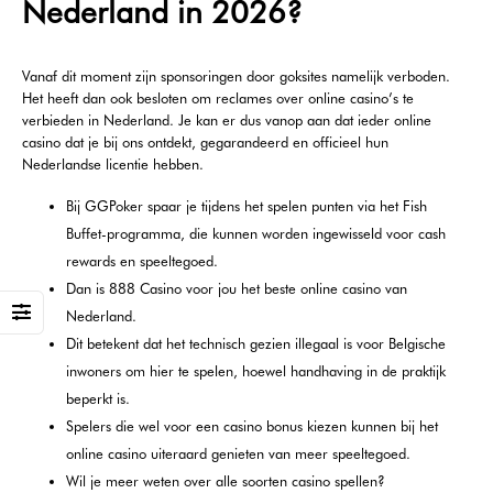
Nederland in 2026?
Vanaf dit moment zijn sponsoringen door goksites namelijk verboden.
Het heeft dan ook besloten om reclames over online casino’s te
verbieden in Nederland. Je kan er dus vanop aan dat ieder online
casino dat je bij ons ontdekt, gegarandeerd en officieel hun
Nederlandse licentie hebben.
Bij GGPoker spaar je tijdens het spelen punten via het Fish
Buffet-programma, die kunnen worden ingewisseld voor cash
rewards en speeltegoed.
Dan is 888 Casino voor jou het beste online casino van
Nederland.
Dit betekent dat het technisch gezien illegaal is voor Belgische
inwoners om hier te spelen, hoewel handhaving in de praktijk
beperkt is.
Spelers die wel voor een casino bonus kiezen kunnen bij het
online casino uiteraard genieten van meer speeltegoed.
Wil je meer weten over alle soorten casino spellen?