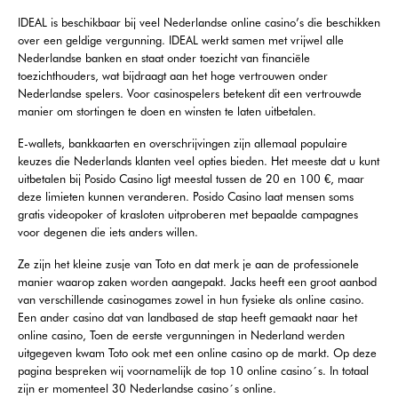
IDEAL is beschikbaar bij veel Nederlandse online casino’s die beschikken
over een geldige vergunning. IDEAL werkt samen met vrijwel alle
Nederlandse banken en staat onder toezicht van financiële
toezichthouders, wat bijdraagt aan het hoge vertrouwen onder
Nederlandse spelers. Voor casinospelers betekent dit een vertrouwde
manier om stortingen te doen en winsten te laten uitbetalen.
E-wallets, bankkaarten en overschrijvingen zijn allemaal populaire
keuzes die Nederlands klanten veel opties bieden. Het meeste dat u kunt
uitbetalen bij Posido Casino ligt meestal tussen de 20 en 100 €, maar
deze limieten kunnen veranderen. Posido Casino laat mensen soms
gratis videopoker of krasloten uitproberen met bepaalde campagnes
voor degenen die iets anders willen.
Ze zijn het kleine zusje van Toto en dat merk je aan de professionele
manier waarop zaken worden aangepakt. Jacks heeft een groot aanbod
van verschillende casinogames zowel in hun fysieke als online casino.
Een ander casino dat van landbased de stap heeft gemaakt naar het
online casino, Toen de eerste vergunningen in Nederland werden
uitgegeven kwam Toto ook met een online casino op de markt. Op deze
pagina bespreken wij voornamelijk de top 10 online casino´s. In totaal
zijn er momenteel 30 Nederlandse casino´s online.