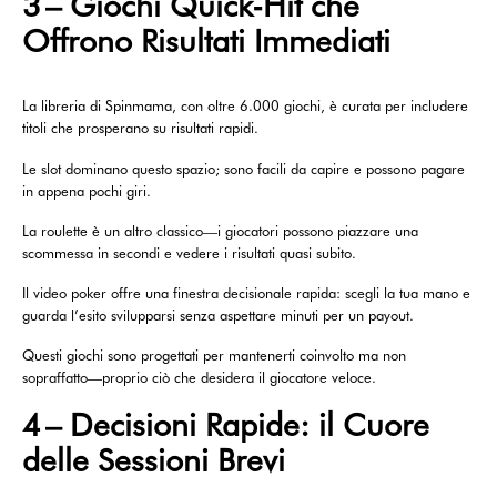
3 – Giochi Quick‑Hit che
Offrono Risultati Immediati
La libreria di Spinmama, con oltre 6.000 giochi, è curata per includere
titoli che prosperano su risultati rapidi.
Le slot dominano questo spazio; sono facili da capire e possono pagare
in appena pochi giri.
La roulette è un altro classico—i giocatori possono piazzare una
scommessa in secondi e vedere i risultati quasi subito.
Il video poker offre una finestra decisionale rapida: scegli la tua mano e
guarda l’esito svilupparsi senza aspettare minuti per un payout.
Questi giochi sono progettati per mantenerti coinvolto ma non
sopraffatto—proprio ciò che desidera il giocatore veloce.
4 – Decisioni Rapide: il Cuore
delle Sessioni Brevi