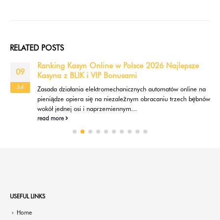
RELATED
POSTS
Ranking Kasyn Online w Polsce 2026 Najlepsze
09
Kasyna z BLIK i VIP Bonusami
Jul
Zasada działania elektromechanicznych automatów online na
pieniądze opiera się na niezależnym obracaniu trzech bębnów
wokół jednej osi i naprzemiennym...
read more
USEFUL LINKS
Home