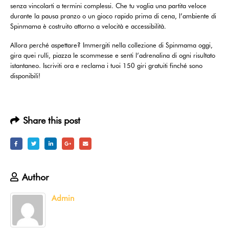
senza vincolarti a termini complessi. Che tu voglia una partita veloce
durante la pausa pranzo o un gioco rapido prima di cena, l’ambiente di
Spinmama è costruito attorno a velocità e accessibilità.
Allora perché aspettare? Immergiti nella collezione di Spinmama oggi,
gira quei rulli, piazza le scommesse e senti l’adrenalina di ogni risultato
istantaneo. Iscriviti ora e reclama i tuoi 150 giri gratuiti finché sono
disponibili!
Share this post
Author
Admin