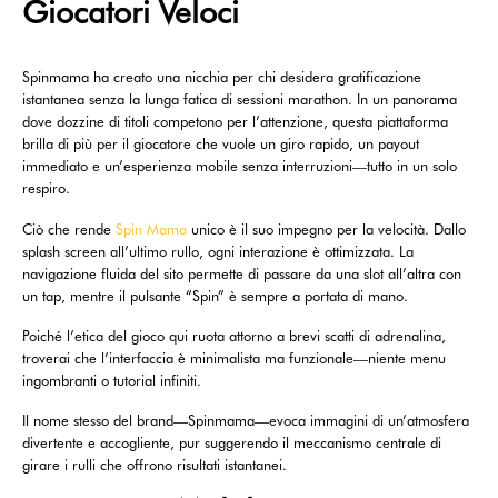
Giocatori Veloci
Spinmama ha creato una nicchia per chi desidera gratificazione
istantanea senza la lunga fatica di sessioni marathon. In un panorama
dove dozzine di titoli competono per l’attenzione, questa piattaforma
brilla di più per il giocatore che vuole un giro rapido, un payout
immediato e un’esperienza mobile senza interruzioni—tutto in un solo
respiro.
Ciò che rende
Spin Mama
unico è il suo impegno per la velocità. Dallo
splash screen all’ultimo rullo, ogni interazione è ottimizzata. La
navigazione fluida del sito permette di passare da una slot all’altra con
un tap, mentre il pulsante “Spin” è sempre a portata di mano.
Poiché l’etica del gioco qui ruota attorno a brevi scatti di adrenalina,
troverai che l’interfaccia è minimalista ma funzionale—niente menu
ingombranti o tutorial infiniti.
Il nome stesso del brand—Spinmama—evoca immagini di un’atmosfera
divertente e accogliente, pur suggerendo il meccanismo centrale di
girare i rulli che offrono risultati istantanei.