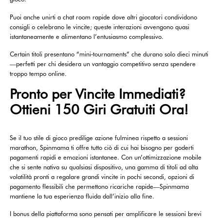
Puoi anche unirti a chat room rapide dove altri giocatori condividono
consigli o celebrano le vincite; queste interazioni avvengono quasi
istantaneamente e alimentano l’entusiasmo complessivo.
Certain titoli presentano “mini‑tournaments” che durano solo dieci minuti
—perfetti per chi desidera un vantaggio competitivo senza spendere
troppo tempo online.
Pronto per Vincite Immediati?
Ottieni 150 Giri Gratuiti Ora!
Se il tuo stile di gioco predilige azione fulminea rispetto a sessioni
marathon, Spinmama ti offre tutto ciò di cui hai bisogno per goderti
pagamenti rapidi e emozioni istantanee. Con un’ottimizzazione mobile
che si sente nativa su qualsiasi dispositivo, una gamma di titoli ad alta
volatilità pronti a regalare grandi vincite in pochi secondi, opzioni di
pagamento flessibili che permettono ricariche rapide—Spinmama
mantiene la tua esperienza fluida dall’inizio alla fine.
I bonus della piattaforma sono pensati per amplificare le sessioni brevi