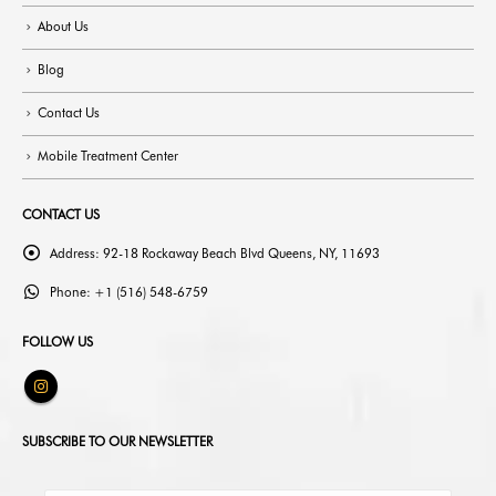
About Us
Blog
Contact Us
Mobile Treatment Center
CONTACT US
Address:
92-18 Rockaway Beach Blvd Queens, NY, 11693
Phone:
+1 (516) 548-6759
FOLLOW US
SUBSCRIBE TO OUR NEWSLETTER