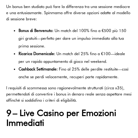
Un bonus ben studiato può fare la differenza tra una sessione mediocre
e una entusiasmante. Spinmama offre diverse opzioni adatte al modello
di sessione breve:
Bonus di Benvenuto:
Un match del 100% fino a €500 più 150
giri gratuiti—perfetto per dare un impulso immediato alla tua
prima sessione.
Ricarica Domenicale:
Un match del 25% fino a €100—ideale
per un rapido appuntamento di gioco nel weekend.
Cashback Settimanale:
Fino al 25% delle perdite restituite—così
anche se perdi velocemente, recuperi parte rapidamente.
I requisiti di scommessa sono ragionevolmente strutturati (circa x35),
permettendoti di convertire i bonus in denaro reale senza aspettare mesi
affinché si soddisfino i criteri di eligibilità.
9 – Live Casino per Emozioni
Immediati