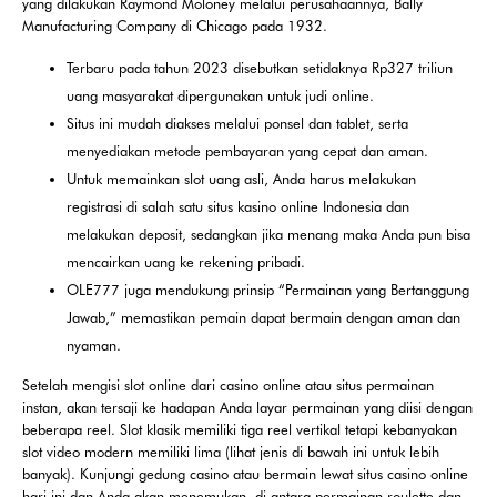
yang dilakukan Raymond Moloney melalui perusahaannya, Bally
Manufacturing Company di Chicago pada 1932.
Terbaru pada tahun 2023 disebutkan setidaknya Rp327 triliun
uang masyarakat dipergunakan untuk judi online.
Situs ini mudah diakses melalui ponsel dan tablet, serta
menyediakan metode pembayaran yang cepat dan aman.
Untuk memainkan slot uang asli, Anda harus melakukan
registrasi di salah satu situs kasino online Indonesia dan
melakukan deposit, sedangkan jika menang maka Anda pun bisa
mencairkan uang ke rekening pribadi.
OLE777 juga mendukung prinsip “Permainan yang Bertanggung
Jawab,” memastikan pemain dapat bermain dengan aman dan
nyaman.
Setelah mengisi slot online dari casino online atau situs permainan
instan, akan tersaji ke hadapan Anda layar permainan yang diisi dengan
beberapa reel. Slot klasik memiliki tiga reel vertikal tetapi kebanyakan
slot video modern memiliki lima (lihat jenis di bawah ini untuk lebih
banyak). Kunjungi gedung casino atau bermain lewat situs casino online
hari ini dan Anda akan menemukan, di antara permainan roulette dan