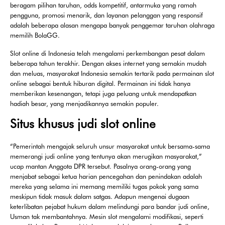
beragam pilihan taruhan, odds kompetitif, antarmuka yang ramah
pengguna, promosi menarik, dan layanan pelanggan yang responsif
adalah beberapa alasan mengapa banyak penggemar taruhan olahraga
memilih BolaGG.
Slot online di Indonesia telah mengalami perkembangan pesat dalam
beberapa tahun terakhir. Dengan akses internet yang semakin mudah
dan meluas, masyarakat Indonesia semakin tertarik pada permainan slot
online sebagai bentuk hiburan digital. Permainan ini tidak hanya
memberikan kesenangan, tetapi juga peluang untuk mendapatkan
hadiah besar, yang menjadikannya semakin populer.
Situs khusus judi slot online
“Pemerintah mengajak seluruh unsur masyarakat untuk bersama-sama
memerangi judi online yang tentunya akan merugikan masyarakat,”
ucap mantan Anggota DPR tersebut. Pasalnya orang-orang yang
menjabat sebagai ketua harian pencegahan dan penindakan adalah
mereka yang selama ini memang memiliki tugas pokok yang sama
meskipun tidak masuk dalam satgas. Adapun mengenai dugaan
keterlibatan pejabat hukum dalam melindungi para bandar judi online,
Usman tak membantahnya. Mesin slot mengalami modifikasi, seperti