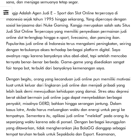
sana, dan menjaga semuanya tetap segar.
Kangjp Adalah Agen Judi E – Sport dan Slot Online terpercaya di
indonesia sejak tahun 1995 hingga sekarang, Yang dipercaya dengan
sosial kerjasama dari Nuke Gaming. Kangjp merupakan salah satu Situs
Judi Slot Online Terpercaya yang memiliki penyediaan permainan judi
online slot terlengkap hingga e-sport, livecasino, dan pancing ikan.
Popularitas judi online di Indonesia terus mengalami peningkatan, seiring
dengan terbukanya akses terhadap berbagai platform digital. Saya
awalnya ragu karena banyaknya situs abal-abal, tapi setelah mencoba
ternyata benar-benar berbeda. Game-game yang disediakan sangat
fair tanpa bot, terbukti dari banyaknya kemenangan saya.
Dengan begitu, orang yang kecanduan judi online pun memiliki motivasi
kuat untuk keluar dari lingkaran judi online dan menjadi pribadi yang
lebih baik demi mewujudkan kehidupan yang damai. Stres atau depresi
berat akibat bermain judi online juga dapat menyebabkan berbagai
penyakit, misalnya GERD, bahkan hingga serangan jantung. Dalam
kasus lotre, Anda harus meluangkan waktu dan energi untuk pergi ke
tempatnya. Sementara itu, aplikasi judi online “melekat” pada orang itu
sepanjang waktu karena ada di ponsel. Dengan berbagai keunggulan
yang ditawarkan, tidak mengherankan jika BolaGG dianggap sebagai
tempat taruhan terbaik untuk Sepakbola dan Esport. Keamanan,