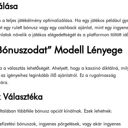
álása
 teljes játékélmény optimalizálása. Ha egy játékos például g
et egy rulett bónusz vagy egy cashback ajánlat, mint egy ingyen
atok növelik a játékos elégedettségét és a platformon töltött idő
t Bónuszodat” Modell Lényege
 a választás lehetőségét. Ahelyett, hogy a kaszinó diktálná, mil
az igényeihez leginkább illő ajánlatról. Ez a rugalmasság
mára.
 Választéka
ltalában többféle bónusz opciót kínálnak. Ezek lehetnek:
izetési bónuszok, ingyenes pörgetések, vagy akár ingyenes