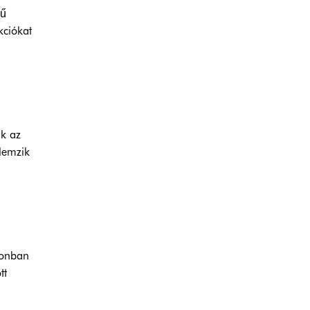
gű
kciókat
ik az
elemzik
zonban
tt