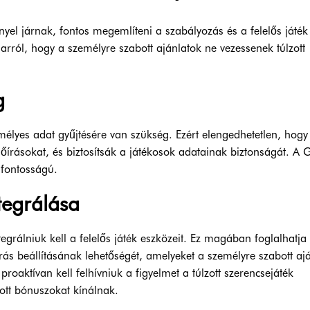
yel járnak, fontos megemlíteni a szabályozás és a felelős játék
arról, hogy a személyre szabott ajánlatok ne vezessenek túlzott
g
élyes adat gyűjtésére van szükség. Ezért elengedhetetlen, hogy
őírásokat, és biztosítsák a játékosok adatainak biztonságát. A
 fontosságú.
tegrálása
egrálniuk kell a felelős játék eszközeit. Ez magában foglalhatja
zárás beállításának lehetőségét, amelyeket a személyre szabott aj
proaktívan kell felhívniuk a figyelmet a túlzott szerencsejáték
ott bónuszokat kínálnak.