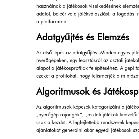
használnak a játékosok viselkedésének elemzé
adatot, beleértve a játékválasztást, a fogadási 
a platformmal.
Adatgyűjtés és Elemzés
Az első lépés az adatgyűjtés. Minden egyes játé
nyerőgépeken, egy leosztásról az asztali játék
alapot a játékosprofilok felépítéséhez. A gépi 
ezeket a profilokat, hogy felismerjék a mintázat
Algoritmusok és Játékosp
Az algoritmusok képesek kategorizálni a játék
„nyerőgép rajongók”, „asztali játékok kedvelői
csak a kezdet. A legfejlettebb rendszerek képe
ajánlatokat generálni akár egyedi játékosok sz