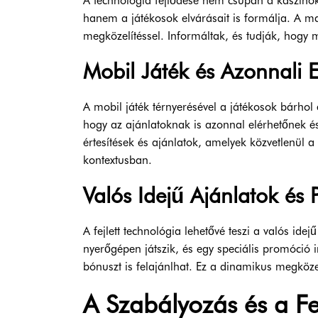
A technológia fejlődése nem csupán a kaszinók 
hanem a játékosok elvárásait is formálja. A 
megközelítéssel. Informáltak, és tudják, hogy m
Mobil Játék és Azonnali 
A mobil játék térnyerésével a játékosok bárhol 
hogy az ajánlatoknak is azonnal elérhetőnek é
értesítések és ajánlatok, amelyek közvetlenül
kontextusban.
Valós Idejű Ajánlatok és
A fejlett technológia lehetővé teszi a valós ide
nyerőgépen játszik, és egy speciális promóció in
bónuszt is felajánlhat. Ez a dinamikus megköze
A Szabályozás és a Fe