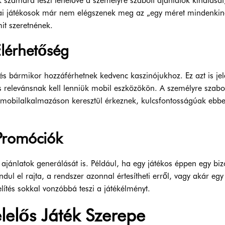
számára teszi lehetővé a személyre szabott ajánlatok kínálását
mai játékosok már nem elégszenek meg az „egy méret mindenki
it szeretnének.
Elérhetőség
és bármikor hozzáférhetnek kedvenc kaszinójukhoz. Ez azt is jele
s relevánsnak kell lenniük mobil eszközökön. A személyre szabo
 a mobilalkalmazáson keresztül érkeznek, kulcsfontosságúak ebb
 Promóciók
jű ajánlatok generálását is. Például, ha egy játékos éppen egy bi
dul el rajta, a rendszer azonnal értesítheti erről, vagy akár egy
lítés sokkal vonzóbbá teszi a játékélményt.
lelős Játék Szerepe