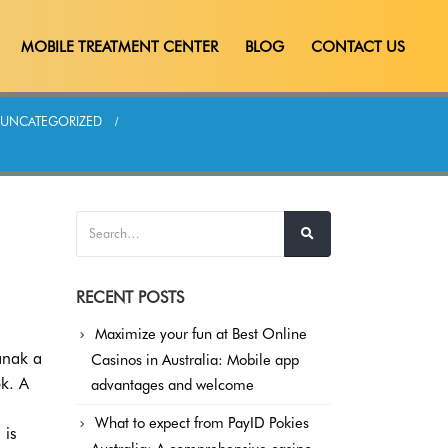
MOBILE TREATMENT CENTER
BLOG
CONTACT US
UNCATEGORIZED
RECENT POSTS
Maximize your fun at Best Online
anak a
Casinos in Australia: Mobile app
k. A
advantages and welcome
What to expect from PayID Pokies
 is