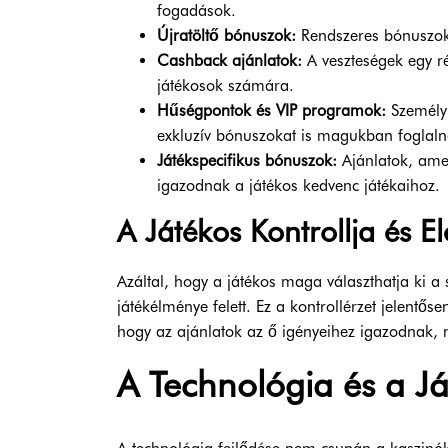
fogadások.
Újratöltő bónuszok:
Rendszeres bónuszok 
Cashback ajánlatok:
A veszteségek egy ré
játékosok számára.
Hűségpontok és VIP programok:
Személyr
exkluzív bónuszokat is magukban foglaln
Játékspecifikus bónuszok:
Ajánlatok, amel
igazodnak a játékos kedvenc játékaihoz.
A Játékos Kontrollja és E
Azáltal, hogy a játékos maga választhatja ki a
játékélménye felett. Ez a kontrollérzet jelentőse
hogy az ajánlatok az ő igényeihez igazodnak,
A Technológia és a Já