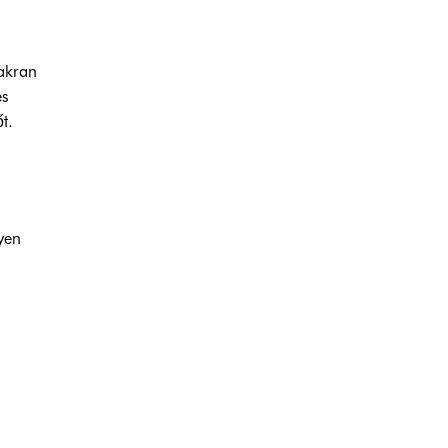
yakran
es
t.
yen