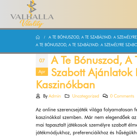
A TE BÓNUSZOD, A TE SZABÁLYAID: A SZEMÉL
A TE BÓNUSZOD, A TE SZABÁLYAID: A SZEMÉLYRE SZ
A Te Bónuszod, A 
07
Szabott Ajánlatok
Apr
Kaszinókban
By
Admin
Uncategorized
0 Comments
Az online szerencsejáték világa folyamatosan f
kaszinókkal szemben. Már nem elegendőek az 
mai tapasztalt játékosok személyre szabott él
játékmódjukhoz, preferenciáikhoz és hűségükhöz