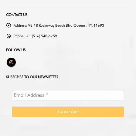
CONTACT US
Address:
92-18 Rockaway Beach Blvd Queens, NY, 11693
Phone:
+1 (516) 548-6759
FOLLOW US
SUBSCRIBE TO OUR NEWSLETTER