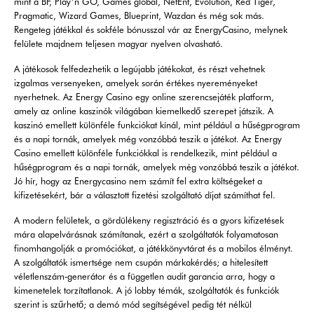
mint a BF, Play’n GO, Games global, NetEnt, Evolution, Red Tiger,
Pragmatic, Wizard Games, Blueprint, Wazdan és még sok más.
Rengeteg játékkal és sokféle bónusszal vár az EnergyCasino, melynek
felülete majdnem teljesen magyar nyelven olvasható.
A játékosok felfedezhetik a legújabb játékokat, és részt vehetnek
izgalmas versenyeken, amelyek során értékes nyereményeket
nyerhetnek. Az Energy Casino egy online szerencsejáték platform,
amely az online kaszinók világában kiemelkedő szerepet játszik. A
kaszinó emellett különféle funkciókat kínál, mint például a hűségprogram
és a napi tornák, amelyek még vonzóbbá teszik a játékot. Az Energy
Casino emellett különféle funkciókkal is rendelkezik, mint például a
hűségprogram és a napi tornák, amelyek még vonzóbbá teszik a játékot.
Jó hír, hogy az Energycasino nem számít fel extra költségeket a
kifizetésekért, bár a választott fizetési szolgáltató díjat számíthat fel.
A modern felületek, a gördülékeny regisztráció és a gyors kifizetések
mára alapelvárásnak számítanak, ezért a szolgáltatók folyamatosan
finomhangolják a promóciókat, a játékkönyvtárat és a mobilos élményt.
A szolgáltatók ismertsége nem csupán márkakérdés; a hitelesített
véletlenszám‑generátor és a független audit garancia arra, hogy a
kimenetelek torzítatlanok. A jó lobby témák, szolgáltatók és funkciók
szerint is szűrhető; a demó mód segítségével pedig tét nélkül