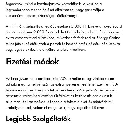
fogadások, mind a kaszinójátékok kedvelőinek. A kaszinó a
legmodernebb technológiákat alkalmazza, hogy garantálja a
zökkenőmentes és biztonságos játékélményt.
A minimális befizetés a legtöbb esetben 5.000 Ft, kivéve a Paysafecard
opciót, ahol már 2.000 Ft-tól is lehet tranzakciót indítani. Ez a rendszer
extra ösztönzést ad a játékhoz, miközben felfedezed az Energy Casino
teljes játékkínálatát. Ezek a pontok felhasználhatók például bónuszokra
vagy egyéb exkluzív előnyökre a jutalom boltban.
Fizetési módok
Az EnergyCasino promóciós kód 2025 szintén a regisztráció során
adható meg, amellyel számos extra nyereményre lehet szert tenni. A
fizetési módok és Energy játékok minden minőségellenőrzési teszten
átmentek, valamint a kaszinó tűzfalakat és kétlépcsős hitelesítést is
alkalmaz. Feliratkozással elfogadja a feltételeinket és adatvédelmi
szabályzatunkat, valamint megerősíti, hogy legalább 18 éves.
Legjobb Szolgáltatók