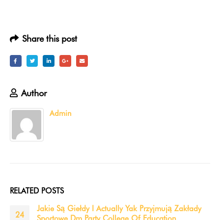
Share this post
Author
Admin
RELATED
POSTS
The Gambler’s Guide to Navigating the Online
23
Casino Landscape Down Under