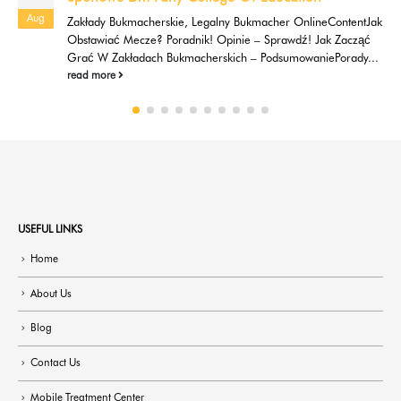
Mar
ak
Why Online Casinos Still Matter to Regular Aussie
GamblersLet's be honest, if you're reading this, you probably
.
enjoy a...
read more
USEFUL LINKS
Home
About Us
Blog
Contact Us
Mobile Treatment Center