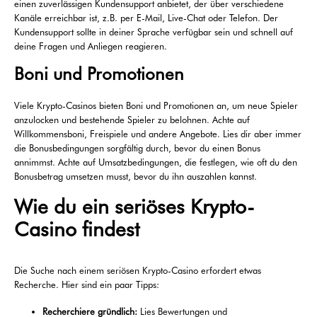
einen zuverlässigen Kundensupport anbietet, der über verschiedene
Kanäle erreichbar ist, z.B. per E-Mail, Live-Chat oder Telefon. Der
Kundensupport sollte in deiner Sprache verfügbar sein und schnell auf
deine Fragen und Anliegen reagieren.
Boni und Promotionen
Viele Krypto-Casinos bieten Boni und Promotionen an, um neue Spieler
anzulocken und bestehende Spieler zu belohnen. Achte auf
Willkommensboni, Freispiele und andere Angebote. Lies dir aber immer
die Bonusbedingungen sorgfältig durch, bevor du einen Bonus
annimmst. Achte auf Umsatzbedingungen, die festlegen, wie oft du den
Bonusbetrag umsetzen musst, bevor du ihn auszahlen kannst.
Wie du ein seriöses Krypto-
Casino findest
Die Suche nach einem seriösen Krypto-Casino erfordert etwas
Recherche. Hier sind ein paar Tipps:
Recherchiere gründlich:
Lies Bewertungen und