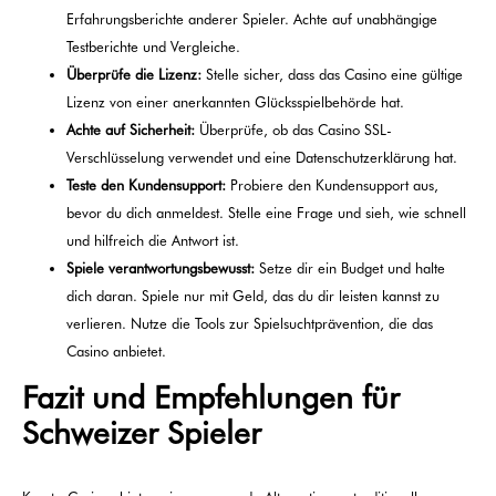
Erfahrungsberichte anderer Spieler. Achte auf unabhängige
Testberichte und Vergleiche.
Überprüfe die Lizenz:
Stelle sicher, dass das Casino eine gültige
Lizenz von einer anerkannten Glücksspielbehörde hat.
Achte auf Sicherheit:
Überprüfe, ob das Casino SSL-
Verschlüsselung verwendet und eine Datenschutzerklärung hat.
Teste den Kundensupport:
Probiere den Kundensupport aus,
bevor du dich anmeldest. Stelle eine Frage und sieh, wie schnell
und hilfreich die Antwort ist.
Spiele verantwortungsbewusst:
Setze dir ein Budget und halte
dich daran. Spiele nur mit Geld, das du dir leisten kannst zu
verlieren. Nutze die Tools zur Spielsuchtprävention, die das
Casino anbietet.
Fazit und Empfehlungen für
Schweizer Spieler