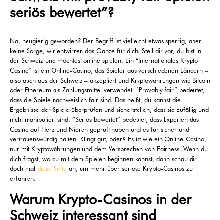
seriös bewertet”?
Na, neugierig geworden? Der Begriff ist vielleicht etwas sperrig, aber
keine Sorge, wir entwirren das Ganze für dich. Stell dir vor, du bist in
der Schweiz und möchtest online spielen. Ein “Internationales Krypto
Casino” ist ein Online-Casino, das Spieler aus verschiedenen Ländern –
also auch aus der Schweiz – akzeptiert und Kryptowährungen wie Bitcoin
oder Ethereum als Zahlungsmittel verwendet. “Provably fair” bedeutet,
dass die Spiele nachweislich fair sind. Das heißt, du kannst die
Ergebnisse der Spiele überprüfen und sicherstellen, dass sie zufällig und
nicht manipuliert sind. “Seriös bewertet” bedeutet, dass Experten das
Casino auf Herz und Nieren geprüft haben und es für sicher und
vertrauenswürdig halten. Klingt gut, oder? Es ist wie ein Online-Casino,
nur mit Kryptowährungen und dem Versprechen von Fairness. Wenn du
dich fragst, wo du mit dem Spielen beginnen kannst, dann schau dir
doch mal
diese Seite
an, um mehr über seriöse Krypto-Casinos zu
erfahren.
Warum Krypto-Casinos in der
Schweiz interessant sind