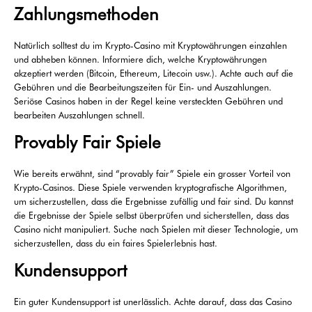
Zahlungsmethoden
Natürlich solltest du im Krypto-Casino mit Kryptowährungen einzahlen
und abheben können. Informiere dich, welche Kryptowährungen
akzeptiert werden (Bitcoin, Ethereum, Litecoin usw.). Achte auch auf die
Gebühren und die Bearbeitungszeiten für Ein- und Auszahlungen.
Seriöse Casinos haben in der Regel keine versteckten Gebühren und
bearbeiten Auszahlungen schnell.
Provably Fair Spiele
Wie bereits erwähnt, sind “provably fair” Spiele ein grosser Vorteil von
Krypto-Casinos. Diese Spiele verwenden kryptografische Algorithmen,
um sicherzustellen, dass die Ergebnisse zufällig und fair sind. Du kannst
die Ergebnisse der Spiele selbst überprüfen und sicherstellen, dass das
Casino nicht manipuliert. Suche nach Spielen mit dieser Technologie, um
sicherzustellen, dass du ein faires Spielerlebnis hast.
Kundensupport
Ein guter Kundensupport ist unerlässlich. Achte darauf, dass das Casino