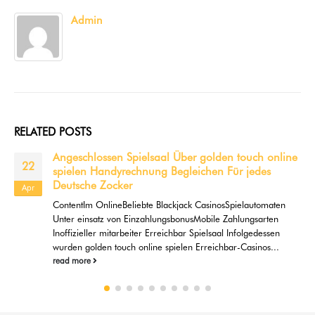
Admin
RELATED
POSTS
Norske Casinoer og Chargeback-svindel Hva
28
Nybegynnere Må Vite
Apr
Online casinoer har blitt utrolig populære, og det er lett å
forstå hvorfor. De tilbyr spenning, underholdning og
muligheten...
read more