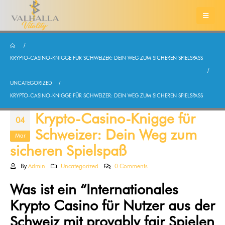
KRYPTO-CASINO-KNIGGE FÜR SCHWEIZER: DEIN WEG ZUM SICHEREN SPIELSPASS
UNCATEGORIZED
KRYPTO-CASINO-KNIGGE FÜR SCHWEIZER: DEIN WEG ZUM SICHEREN SPIELSPASS
Krypto-Casino-Knigge für
04
Schweizer: Dein Weg zum
Mar
sicheren Spielspaß
By
Admin
Uncategorized
0 Comments
Was ist ein “Internationales
Krypto Casino für Nutzer aus der
Schweiz mit provably fair Spielen