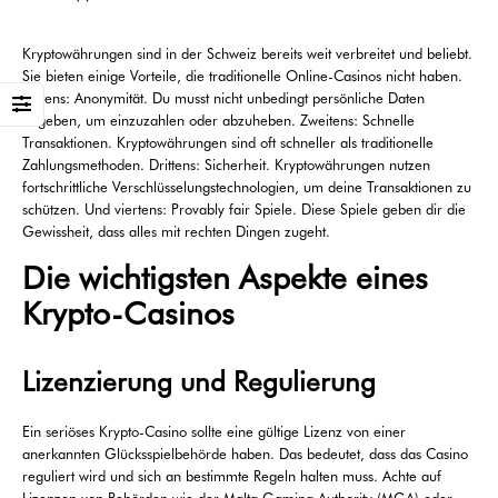
Kryptowährungen sind in der Schweiz bereits weit verbreitet und beliebt.
Sie bieten einige Vorteile, die traditionelle Online-Casinos nicht haben.
Erstens: Anonymität. Du musst nicht unbedingt persönliche Daten
angeben, um einzuzahlen oder abzuheben. Zweitens: Schnelle
Transaktionen. Kryptowährungen sind oft schneller als traditionelle
Zahlungsmethoden. Drittens: Sicherheit. Kryptowährungen nutzen
fortschrittliche Verschlüsselungstechnologien, um deine Transaktionen zu
schützen. Und viertens: Provably fair Spiele. Diese Spiele geben dir die
Gewissheit, dass alles mit rechten Dingen zugeht.
Die wichtigsten Aspekte eines
Krypto-Casinos
Lizenzierung und Regulierung
Ein seriöses Krypto-Casino sollte eine gültige Lizenz von einer
anerkannten Glücksspielbehörde haben. Das bedeutet, dass das Casino
reguliert wird und sich an bestimmte Regeln halten muss. Achte auf
Lizenzen von Behörden wie der Malta Gaming Authority (MGA) oder