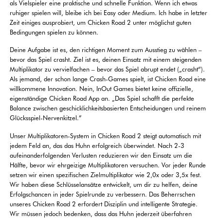
als Vielspieler eine praktische und schnelle Funktion. Wenn ich etwas
ruhiger spielen will, bleibe ich bei Easy oder Medium. Ich habe in letzter
Zeit einiges ausprobiert, um Chicken Road 2 unter möglichst guten
Bedingungen spielen zu können.
Deine Aufgabe ist es, den richtigen Moment zum Ausstieg zu wählen –
bevor das Spiel crasht. Ziel ist es, deinen Einsatz mit einem steigenden
Multiplikator zu vervielfachen – bevor das Spiel abrupt endet („crasht“).
Als jemand, der schon lange Crash-Games spielt, ist Chicken Road eine
willkommene Innovation. Nein, InOut Games bietet keine offizielle,
eigenständige Chicken Road App an. „Das Spiel schafft die perfekte
Balance zwischen geschicklichkeitsbasierten Entscheidungen und reinem
Glücksspiel-Nervenkitzel.”
Unser Multiplikatoren-System in Chicken Road 2 steigt automatisch mit
jedem Feld an, das das Huhn erfolgreich überwindet. Nach 2-3
aufeinanderfolgenden Verlusten reduzieren wir den Einsatz um die
Hälfte, bevor wir ehrgeizige Multiplikatoren versuchen. Vor jeder Runde
setzen wir einen spezifischen Zielmultiplikator wie 2,0x oder 3,5x fest.
Wir haben diese Schlüsselansätze entwickelt, um dir zu helfen, deine
Erfolgschancen in jeder Spielrunde zu verbessern. Das Beherrschen
unseres Chicken Road 2 erfordert Disziplin und intelligente Strategie.
Wir müssen jedoch bedenken, dass das Huhn jederzeit überfahren