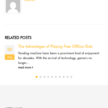
RELATED
POSTS
The Advantages of Playing Free Offline Slots
03
Vending machine have been a prominent kind of enjoyment
Aug
for decades. With the arrival of technology, gamers no
longer...
read more