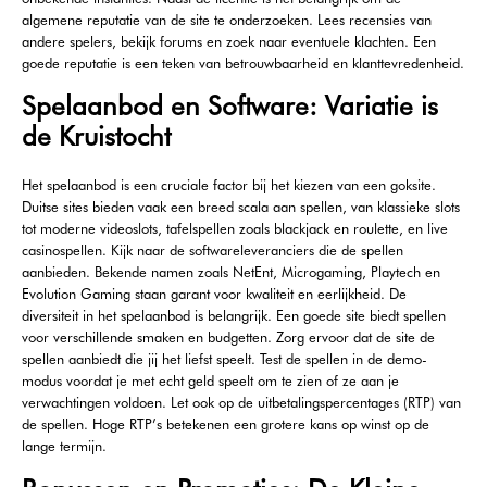
algemene reputatie van de site te onderzoeken. Lees recensies van
andere spelers, bekijk forums en zoek naar eventuele klachten. Een
goede reputatie is een teken van betrouwbaarheid en klanttevredenheid.
Spelaanbod en Software: Variatie is
de Kruistocht
Het spelaanbod is een cruciale factor bij het kiezen van een goksite.
Duitse sites bieden vaak een breed scala aan spellen, van klassieke slots
tot moderne videoslots, tafelspellen zoals blackjack en roulette, en live
casinospellen. Kijk naar de softwareleveranciers die de spellen
aanbieden. Bekende namen zoals NetEnt, Microgaming, Playtech en
Evolution Gaming staan garant voor kwaliteit en eerlijkheid. De
diversiteit in het spelaanbod is belangrijk. Een goede site biedt spellen
voor verschillende smaken en budgetten. Zorg ervoor dat de site de
spellen aanbiedt die jij het liefst speelt. Test de spellen in de demo-
modus voordat je met echt geld speelt om te zien of ze aan je
verwachtingen voldoen. Let ook op de uitbetalingspercentages (RTP) van
de spellen. Hoge RTP’s betekenen een grotere kans op winst op de
lange termijn.