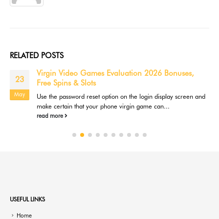
RELATED
POSTS
Virgin Video Games Evaluation 2026 Bonuses,
23
Free Spins & Slots
May
Use the password reset option on the login display screen and
make certain that your phone virgin game can...
read more
USEFUL LINKS
Home