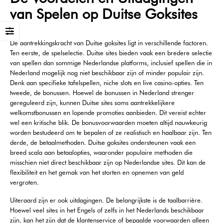
van Spelen op Duitse Goksites
De aantrekkingskracht van Duitse goksites ligt in verschillende factoren.
Ten eerste, de spelselectie. Duitse sites bieden vaak een bredere selectie
van spellen dan sommige Nederlandse platforms, inclusief spellen die in
Nederland mogelijk nog niet beschikbaar zijn of minder populair zijn.
Denk aan specifieke tafelspellen, niche slots en live casino-opties. Ten
tweede, de bonussen. Hoewel de bonussen in Nederland strenger
gereguleerd zijn, kunnen Duitse sites soms aantrekkelijkere
welkomstbonussen en lopende promoties aanbieden. Dit vereist echter
wel een kritische blik. De bonusvoorwaarden moeten altijd nauwkeurig
worden bestudeerd om te bepalen of ze realistisch en haalbaar zijn. Ten
derde, de betaalmethoden. Duitse goksites ondersteunen vaak een
breed scala aan betaalopties, waaronder populaire methoden die
misschien niet direct beschikbaar zijn op Nederlandse sites. Dit kan de
flexibiliteit en het gemak van het storten en opnemen van geld
vergroten.
Uiteraard zijn er ook uitdagingen. De belangrijkste is de taalbarrière.
Hoewel veel sites in het Engels of zelfs in het Nederlands beschikbaar
zijn, kan het zijn dat de klantenservice of bepaalde voorwaarden alleen