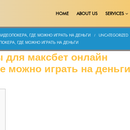
HOME
ABOUT US
SERVICES
ИДЕОПОКЕРА, ГДЕ МОЖНО ИГРАТЬ НА ДЕНЬГИ
UNCATEGORIZED
ОКЕРА, ГДЕ МОЖНО ИГРАТЬ НА ДЕНЬГИ
 для максбет онлайн
де можно играть на деньг