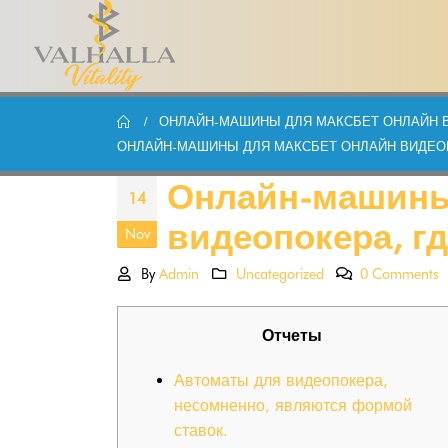
ОНЛАЙН-МАШИНЫ ДЛЯ МАКСБЕТ ОНЛАЙН В
ОНЛАЙН-МАШИНЫ ДЛЯ МАКСБЕТ ОНЛАЙН ВИДЕОП
Онлайн-машины
14
видеопокера, г
Nov
By
Admin
Uncategorized
0 Comments
Отчеты
Автоматы для видеопокера,
несомненно, являются формой
ставок.