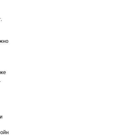
.
ожно
кже
.
и
войн