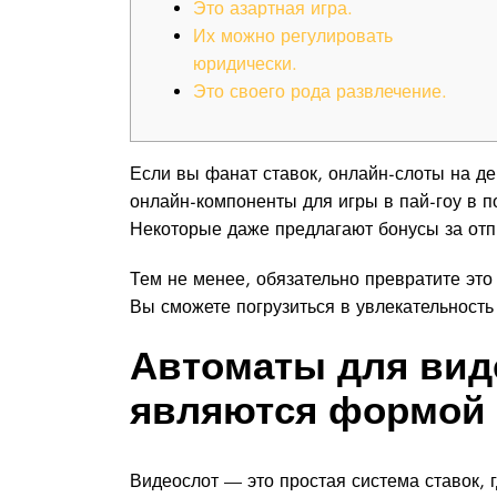
Это азартная игра.
Их можно регулировать
юридически.
Это своего рода развлечение.
Если вы фанат ставок, онлайн-слоты на д
онлайн-компоненты для игры в пай-гоу в 
Некоторые даже предлагают бонусы за от
Тем не менее, обязательно превратите это
Вы сможете погрузиться в увлекательность
Автоматы для вид
являются формой 
Видеослот — это простая система ставок, 