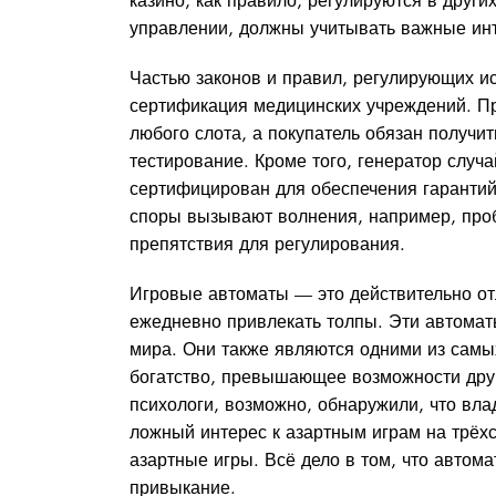
казино, как правило, регулируются в други
управлении, должны учитывать важные инт
Частью законов и правил, регулирующих и
сертификация медицинских учреждений. Пр
любого слота, а покупатель обязан получи
тестирование. Кроме того, генератор случ
сертифицирован для обеспечения гарантий
споры вызывают волнения, например, проб
препятствия для регулирования.
Игровые автоматы — это действительно от
ежедневно привлекать толпы. Эти автомат
мира. Они также являются одними из самы
богатство, превышающее возможности други
психологи, возможно, обнаружили, что вл
ложный интерес к азартным играм на трёхс
азартные игры. Всё дело в том, что автом
привыкание.