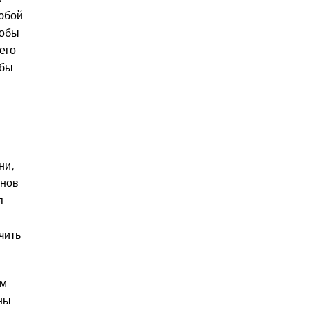
юбой
тобы
его
обы
ни,
енов
я
чить
ам
ны