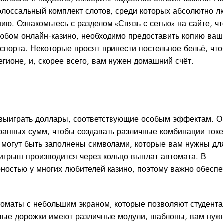
олоссальный комплект слотов, среди которых абсолютно л
ию. Ознакомьтесь с разделом «Связь с сетью» на сайте, ч
любом онлайн-казино, необходимо предоставить копию ваш
спорта. Некоторые просят принести постельное бельё, чт
егионе, и, скорее всего, вам нужен домашний счёт.
 выиграть доллары, соответствующие особым эффектам. О
транных сумм, чтобы создавать различные комбинации ток
 могут быть заполнены символами, которые вам нужны дл
игрыш производится через кольцо выплат автомата. В
ностью у многих любителей казино, поэтому важно обеспе
томаты с небольшим экраном, которые позволяют студент
овые дорожки имеют различные модули, шаблоны, вам нуж