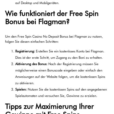
auf Desktop und Mobilgeräten.
Wie funktioniert der Free Spin
Bonus bei Flagman?
Um den Free Spin Casino No Deposit Bonus bei Flagman zu nutzen,
folgen Sie diesen einfachen Schritten:
Registrierung:
Erstellen Sie ein kostenloses Konto bei Flagman.
Dies ist der erste Schritt, um Zugang zu den Boni zu erhalten.
Aktivierung des Bonus:
Nach der Registrierung müssen Sie
möglicherweise einen Bonuscode eingeben oder einfach den
Anweisungen auf der Website folgen, um die kostenlosen Spins
zu aktivieren.
Spielen:
Nutzen Sie die kostenlosen Spins auf den angegebenen
Spielautomaten und versuchen Sie, Gewinne zu erzielen.
Tipps zur Maximierung Ihrer