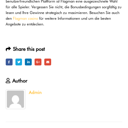
benutzerfreundlichen Plattform ist Flagman eine ausgezeichnete Wahl
für alle Spieler. Vergessen Sie nicht, die Bonusbedingungen sorgfältig zu
lesen und Ihre Gewinne strategisch zu maximieren. Besuchen Sie auch
den
Flagman casino
für weitere Informationen und um die besten
Angebote zu entdecken.
Share this post
Author
Admin