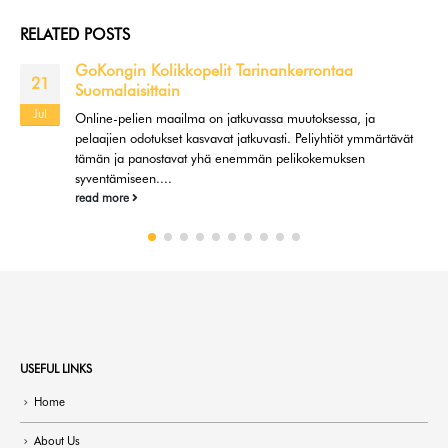
RELATED
POSTS
GoKongin Kolikkopelit Tarinankerrontaa
26
Suomalaisittain
May
Online-pelien maailma on jatkuvassa muutoksessa, ja
pelaajien odotukset kasvavat jatkuvasti. Peliyhtiöt ymmärtävät
tämän ja panostavat yhä enemmän pelikokemuksen
syventämiseen....
read more
USEFUL LINKS
Home
About Us