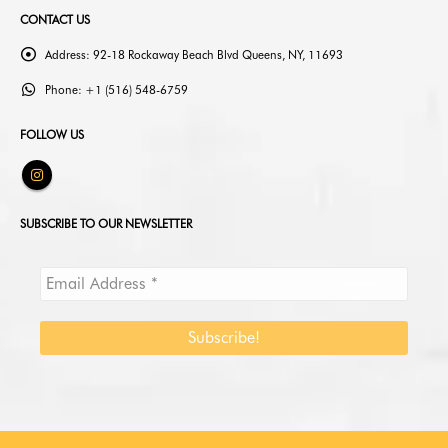
Mobile Treatment Center
CONTACT US
Address:
92-18 Rockaway Beach Blvd Queens, NY, 11693
Phone:
+1 (516) 548-6759
FOLLOW US
SUBSCRIBE TO OUR NEWSLETTER