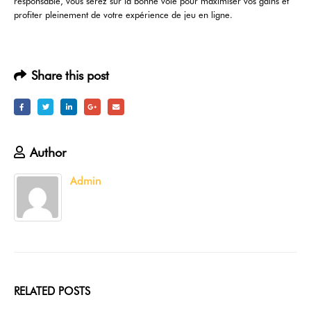
responsable, vous serez sur la bonne voie pour maximiser vos gains et
profiter pleinement de votre expérience de jeu en ligne.
Share this post
Author
Admin
RELATED
POSTS