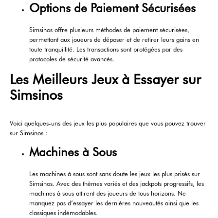
Options de Paiement Sécurisées
Simsinos offre plusieurs méthodes de paiement sécurisées,
permettant aux joueurs de déposer et de retirer leurs gains en
toute tranquillité. Les transactions sont protégées par des
protocoles de sécurité avancés.
Les Meilleurs Jeux à Essayer sur
Simsinos
Voici quelques-uns des jeux les plus populaires que vous pouvez trouver
sur Simsinos :
Machines à Sous
Les machines à sous sont sans doute les jeux les plus prisés sur
Simsinos. Avec des thèmes variés et des jackpots progressifs, les
machines à sous attirent des joueurs de tous horizons. Ne
manquez pas d’essayer les dernières nouveautés ainsi que les
classiques indémodables.