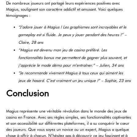
De nombreux joueurs ont partagé leurs expériences positives avec
Magius, soulignant son caractère addictif et amusant. Voici quelques
témoignages :
“J’adore jouer à Magius ! Les graphismes sont incroyables et le
gameplay est si fluide. Je peux y jouer pendant des heures !” –
Claire, 28 ans
“Magius est devenu mon jeu de casino préféré. Les
fonctionnalités bonus me permettent de gagner plus souvent, et
j’apprécie le mode démo pour m’entraîner.” – Julien, 34 ans
“Je recommande vivement Magius à tous ceux qui aiment les
jeux de hasard. C’est vraiment un jeu unique !” – Sophie, 23 ans
Conclusion
Magius représente une véritable révolution dans le monde des jeux de
casino en France. Avec ses règles simples, ses fonctionnalités captivantes
et son accessibilité sur différentes plateformes, il a su conquérir le cœur
des joueurs. Que vous soyez un novice ou un expert, Magius a quelque
chose à offrir à chacun. N’hésitez pas à découvrir ce jeu fascinant et à