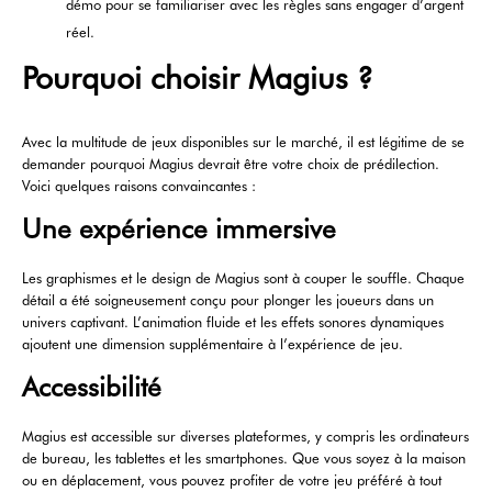
démo pour se familiariser avec les règles sans engager d’argent
réel.
Pourquoi choisir Magius ?
Avec la multitude de jeux disponibles sur le marché, il est légitime de se
demander pourquoi Magius devrait être votre choix de prédilection.
Voici quelques raisons convaincantes :
Une expérience immersive
Les graphismes et le design de Magius sont à couper le souffle. Chaque
détail a été soigneusement conçu pour plonger les joueurs dans un
univers captivant. L’animation fluide et les effets sonores dynamiques
ajoutent une dimension supplémentaire à l’expérience de jeu.
Accessibilité
Magius est accessible sur diverses plateformes, y compris les ordinateurs
de bureau, les tablettes et les smartphones. Que vous soyez à la maison
ou en déplacement, vous pouvez profiter de votre jeu préféré à tout