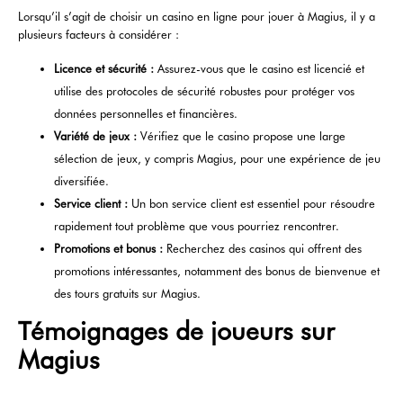
Lorsqu’il s’agit de choisir un casino en ligne pour jouer à Magius, il y a
plusieurs facteurs à considérer :
Licence et sécurité :
Assurez-vous que le casino est licencié et
utilise des protocoles de sécurité robustes pour protéger vos
données personnelles et financières.
Variété de jeux :
Vérifiez que le casino propose une large
sélection de jeux, y compris Magius, pour une expérience de jeu
diversifiée.
Service client :
Un bon service client est essentiel pour résoudre
rapidement tout problème que vous pourriez rencontrer.
Promotions et bonus :
Recherchez des casinos qui offrent des
promotions intéressantes, notamment des bonus de bienvenue et
des tours gratuits sur Magius.
Témoignages de joueurs sur
Magius