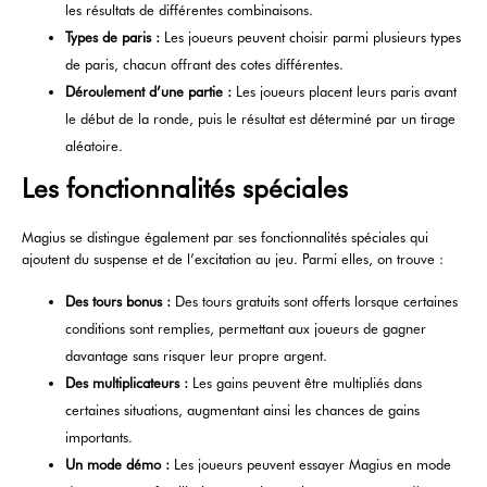
les résultats de différentes combinaisons.
Types de paris :
Les joueurs peuvent choisir parmi plusieurs types
de paris, chacun offrant des cotes différentes.
Déroulement d’une partie :
Les joueurs placent leurs paris avant
le début de la ronde, puis le résultat est déterminé par un tirage
aléatoire.
Les fonctionnalités spéciales
Magius se distingue également par ses fonctionnalités spéciales qui
ajoutent du suspense et de l’excitation au jeu. Parmi elles, on trouve :
Des tours bonus :
Des tours gratuits sont offerts lorsque certaines
conditions sont remplies, permettant aux joueurs de gagner
davantage sans risquer leur propre argent.
Des multiplicateurs :
Les gains peuvent être multipliés dans
certaines situations, augmentant ainsi les chances de gains
importants.
Un mode démo :
Les joueurs peuvent essayer Magius en mode