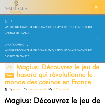
MAGIUS: DÉCOUVREZ LE JEU DE HASARD QUI RÉVOLUTIONNE LE MONDE DES
CASINOS EN FRANCE
UNCATEGORIZED
MAGIUS: DÉCOUVREZ LE JEU DE HASARD QUI RÉVOLUTIONNE LE MONDE DES
CASINOS EN FRANCE
Magius: Découvrez le jeu de
05
hasard qui révolutionne le
Nov
monde des casinos en France
By
Admin
Uncategorized
0 Comments
Magius: Découvrez le jeu de