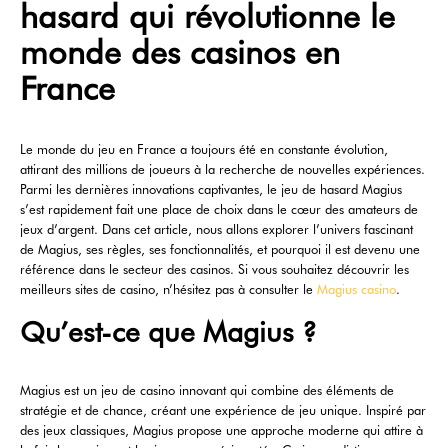
hasard qui révolutionne le
monde des casinos en
France
Le monde du jeu en France a toujours été en constante évolution,
attirant des millions de joueurs à la recherche de nouvelles expériences.
Parmi les dernières innovations captivantes, le jeu de hasard Magius
s’est rapidement fait une place de choix dans le cœur des amateurs de
jeux d’argent. Dans cet article, nous allons explorer l’univers fascinant
de Magius, ses règles, ses fonctionnalités, et pourquoi il est devenu une
référence dans le secteur des casinos. Si vous souhaitez découvrir les
meilleurs sites de casino, n’hésitez pas à consulter le
Magius casino
.
Qu’est-ce que Magius ?
Magius est un jeu de casino innovant qui combine des éléments de
stratégie et de chance, créant une expérience de jeu unique. Inspiré par
des jeux classiques, Magius propose une approche moderne qui attire à