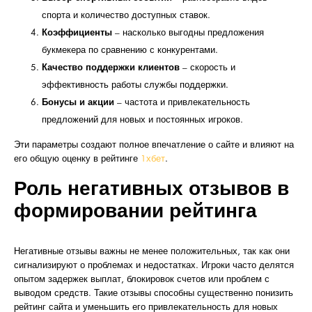
спорта и количество доступных ставок.
Коэффициенты
– насколько выгодны предложения
букмекера по сравнению с конкурентами.
Качество поддержки клиентов
– скорость и
эффективность работы службы поддержки.
Бонусы и акции
– частота и привлекательность
предложений для новых и постоянных игроков.
Эти параметры создают полное впечатление о сайте и влияют на
его общую оценку в рейтинге
1хбет
.
Роль негативных отзывов в
формировании рейтинга
Негативные отзывы важны не менее положительных, так как они
сигнализируют о проблемах и недостатках. Игроки часто делятся
опытом задержек выплат, блокировок счетов или проблем с
выводом средств. Такие отзывы способны существенно понизить
рейтинг сайта и уменьшить его привлекательность для новых