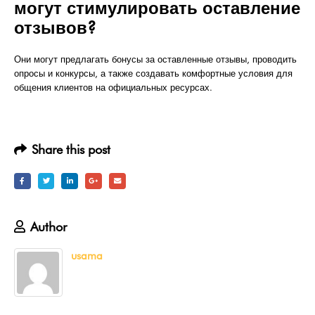
могут стимулировать оставление
отзывов?
Они могут предлагать бонусы за оставленные отзывы, проводить
опросы и конкурсы, а также создавать комфортные условия для
общения клиентов на официальных ресурсах.
Share this post
Author
usama