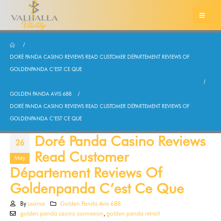
DORÉ PANDA CASINO REVIEWS READ CUSTOMER DÉPARTEMENT REVIEWS OF
GOLDENPANDA C’EST CE QUE
GOLDEN PANDA AVIS 688
DORÉ PANDA CASINO REVIEWS READ CUSTOMER DÉPARTEMENT REVIEWS OF
GOLDENPANDA C’EST CE QUE
Doré Panda Casino Reviews
26
Read Customer
May
Département Reviews Of
Goldenpanda C’est Ce Que
By
usama
Golden Panda Avis 688
golden panda casino connexion
,
golden panda retrait