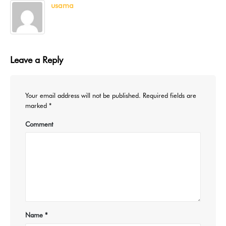
usama
Leave a Reply
Your email address will not be published.
Required fields are
marked
*
Comment
Name
*