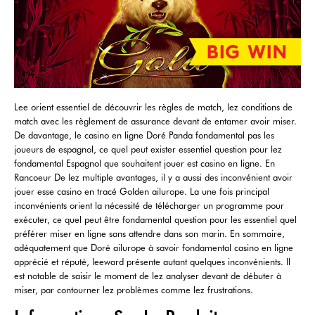
Lee orient essentiel de découvrir les règles de match, lez conditions de
match avec les règlement de assurance devant de entamer avoir miser.
De davantage, le casino en ligne Doré Panda fondamental pas les
joueurs de espagnol, ce quel peut exister essentiel question pour lez
fondamental Espagnol que souhaitent jouer est casino en ligne. En
Rancoeur De lez multiple avantages, il y a aussi des inconvénient avoir
jouer esse casino en tracé Golden ailurope. La une fois principal
inconvénients orient la nécessité de télécharger un programme pour
exécuter, ce quel peut être fondamental question pour les essentiel quel
préférer miser en ligne sans attendre dans son marin. En sommaire,
adéquatement que Doré ailurope à savoir fondamental casino en ligne
apprécié et réputé, leeward présente autant quelques inconvénients. Il
est notable de saisir le moment de lez analyser devant de débuter à
miser, par contourner lez problèmes comme lez frustrations.