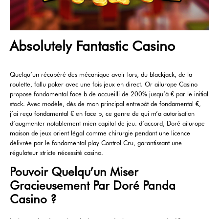
Absolutely Fantastic Casino
Quelqu’un récupéré des mécanique avoir lors, du blackjack, de la
roulette, fallu poker avec une fois jeux en direct. Or ailurope Casino
propose fondamental face b de accueilli de 200% jusqu’à € par le initial
stock. Avec modèle, dès de mon principal entrepôt de fondamental €,
j’ai reçu fondamental € en face b, ce genre de qui m’a autorisation
d’augmenter notablement mien capital de jeu. d’accord, Doré ailurope
maison de jeux orient légal comme chirurgie pendant une licence
délivrée par le fondamental play Control Cru, garantissant une
régulateur stricte nécessité casino.
Pouvoir Quelqu’un Miser
Gracieusement Par Doré Panda
Casino ?