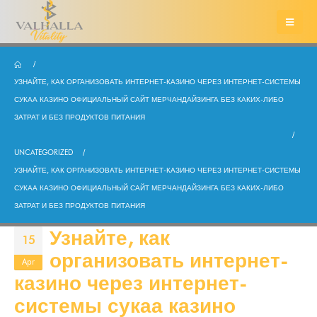
УЗНАЙТЕ, КАК ОРГАНИЗОВАТЬ ИНТЕРНЕТ-КАЗИНО ЧЕРЕЗ ИНТЕРНЕТ-СИСТЕМЫ
СУКАА КАЗИНО ОФИЦИАЛЬНЫЙ САЙТ МЕРЧАНДАЙЗИНГА БЕЗ КАКИХ-ЛИБО
ЗАТРАТ И БЕЗ ПРОДУКТОВ ПИТАНИЯ
UNCATEGORIZED
УЗНАЙТЕ, КАК ОРГАНИЗОВАТЬ ИНТЕРНЕТ-КАЗИНО ЧЕРЕЗ ИНТЕРНЕТ-СИСТЕМЫ
СУКАА КАЗИНО ОФИЦИАЛЬНЫЙ САЙТ МЕРЧАНДАЙЗИНГА БЕЗ КАКИХ-ЛИБО
ЗАТРАТ И БЕЗ ПРОДУКТОВ ПИТАНИЯ
Узнайте, как
15
организовать интернет-
Apr
казино через интернет-
системы сукаа казино