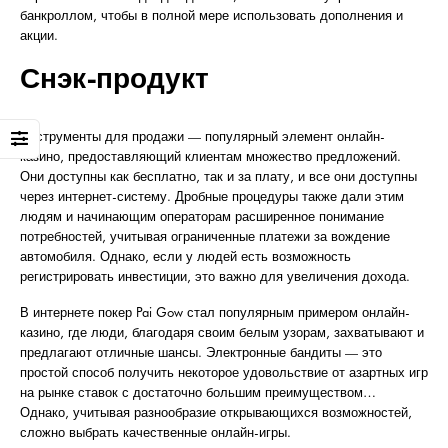
банкроллом, чтобы в полной мере использовать дополнения и
акции.
Снэк-продукт
Инструменты для продажи — популярный элемент онлайн-
казино, предоставляющий клиентам множество предложений.
Они доступны как бесплатно, так и за плату, и все они доступны
через интернет-систему. Дробные процедуры также дали этим
людям и начинающим операторам расширенное понимание
потребностей, учитывая ограниченные платежи за вождение
автомобиля. Однако, если у людей есть возможность
регистрировать инвестиции, это важно для увеличения дохода.
В интернете покер Pai Gow стал популярным примером онлайн-
казино, где люди, благодаря своим белым узорам, захватывают и
предлагают отличные шансы. Электронные бандиты — это
простой способ получить некоторое удовольствие от азартных игр
на рынке ставок с достаточно большим преимуществом…
Однако, учитывая разнообразие открывающихся возможностей,
сложно выбрать качественные онлайн-игры.