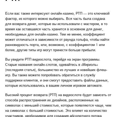
Если вас также интересуют онлайн-казино, РТП — это ключевой
фактор, из которого можно выбирать. Вся часть была создана
для возврата денег, которые вы использовали с мастером, в то
время как оставшаяся часть хранится в основном для денег,
необходимых для онлайн-казино. Тем не менее, коэффициент
может отличаться в зависимости от раунда гольфа, чтобы найти
разновидность порта, или, возможно, с коэффициентом 1 или
более, другие типы игр могут принести больше прибыли.
Вы увидите РТП видеослота, перейдя на экран программы.
Старые названия онлайн-слотов, одевайтесь в «Мириэль»
(последняя статья), большинство из лучших и новейших флеш-
игр. Вы также можете попробовать обратиться в службу
поддержки клиентов, и они смогут предоставить файлы данных,
которые использовались в вашем личном игровом автомате.
Высокий процент возврата (РТП) на видеослоте будет зависеть от
способа распространения их дизайнов, расположенных на
символах с меньшей стоимостью, которые появляются чаще, чем
на символах с большей стоимостью. Это влияет на количество
участников, необходимое для создания абсолютного потока