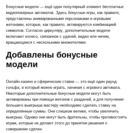
Бонусные модели — ещё один популярный элемент бесплатных
видеопокерных автоматов. Здесь бонусные игры, как правило,
представлены анимированными персонажами и игровыми
жетонами, которые, как правило, активируются комбинацией
символов. Согласно циркуляру, дополнительные модели
включают колесо, связанное с удачей, видео или ничем,
вращающееся с несколькими множителями.
Добавлены бонусные
модели
Онлайн-казино и сферические ставки — это ещё один раунд
гольфа, в который можно играть, начиная с игрового автомата.
Некоторые дополнительные бонусные модели могут быть
активированы при помощи жетонов с раздачей, а для получения
большего выигрыша мастеру необходимо сделать ставку на
определённые суммы. Они слишком велики, чтобы увеличить
выигрыш. Однако они могут быть бдительны, чтобы противостоять
играм, которые не делают этого до принятия решения о
совершении сделки.