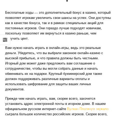
Бесплатные ходы — это дополнительный бонус в казино, который
позволяет игрокам увеличить свои шансы на успех. Они доступны
как в качестве бонуса, так и в рамках специальных акций для
постоянных игроков. Они гораздо лучше подходят новичкам,
поскольку позволяют им вернуться в казино раньше, чем
получить цент.
Вам нужно начать играть в онлайн-игры, ведь это реальные
деньги. Убедитесь, что вы выбрали законное онлайн-казино с
высокой прибылью, и что правила должны быть честными.
Игорный дом может даже предложить вам соглашение о
сотрудничестве, чтобы вы могли собрать данные и начать
обменивать их на подарки. Крупный букмекерский дом также
должен поддерживать различные варианты оплаты и
использовать шифрование для защиты ваших личных
документов.
Прежде чем начать играть, вам, скорее всего, захочется
установить адрес электронной почты в игорном доме. В нашем
официальном русском интернет-сайте
Вулкан Платинум зеркало
сыграла большое количество российских игроков. Скорее всего,