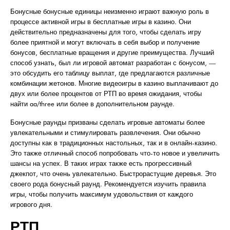
Бонусные бонусные единицы неизменно играют важную роль в
процессе активной игры в бесплатные игры в казино. Они
действительно предназначены для того, чтобы сделать игру
более приятной и могут включать в себя выбор и получение
бонусов, бесплатные вращения и другие преимущества. Лучший
способ узнать, был ли игровой автомат разработан с бонусом, —
это обсудить его таблицу выплат, где предлагаются различные
комбинации жетонов. Многие видеоигры в казино выплачивают до
двух или более процентов от РТП во время ожидания, чтобы
найти aa/three или более в дополнительном раунде.
Бонусные раунды призваны сделать игровые автоматы более
увлекательными и стимулировать развлечения. Они обычно
доступны как в традиционных настольных, так и в онлайн-казино.
Это также отличный способ попробовать что-то новое и увеличить
шансы на успех. В таких играх также есть прогрессивный
джекпот, что очень увлекательно. Быстрорастущие деревья. Это
своего рода бонусный раунд. Рекомендуется изучить правила
игры, чтобы получить максимум удовольствия от каждого
игрового дня.
РТП