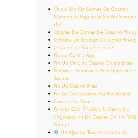
Quais São Os Games De Cassino
Néanmoins Populares No Pin Number
Up?
Opções De Games De Cassino Pin-up
Métodos De Recarga De Conta Pin-up
O Que É O Pinup Casinos?
Pin-up Casino App
Pin Up On Line Casino Online Brasil
Métodos Disponíveis Para Depósitos E
Saques
Pin Up Casino Brasil
Por La Cual Apostar Na Pin Up Bet?
Cassino Ao Vivo
Para La Cual É Usado U Demo Na
Organizacion De Casino On The Web
Pin-up?
Há Alguma Taxa Associada Ao