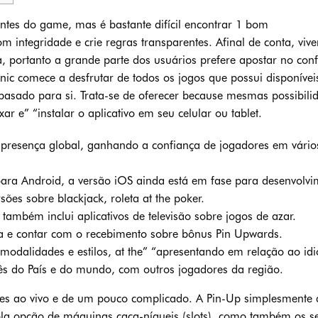
tes do game, mas é bastante difícil encontrar 1 bom
m integridade e crie regras transparentes. Afinal de conta, viv
a, portanto a grande parte dos usuários prefere apostar no conf
onic comece a desfrutar de todos os jogos que possui disponívei
 basado para si. Trata-se de oferecer because mesmas possibili
ar e” “instalar o aplicativo em seu celular ou tablet.
 presença global, ganhando a confiança de jogadores em vário
para Android, a versão iOS ainda está em fase para desenvolvi
ões sobre blackjack, roleta at the poker.
também inclui aplicativos de televisão sobre jogos de azar.
a e contar com o recebimento sobre bônus Pin Upwards.
 modalidades e estilos, at the” “apresentando em relação ao id
s do País e do mundo, com outros jogadores da região.
es ao vivo e de um pouco complicado. A Pin-Up simplesmente
la opção de máquinas caça-níqueis (slots), como também os se