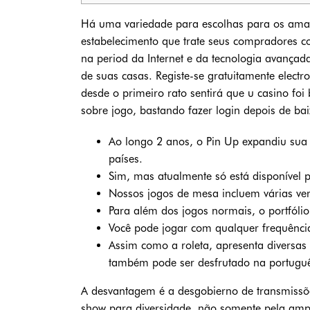
Há uma variedade para escolhas para os aman
estabelecimento que trate seus compradores co
na period da Internet e da tecnologia avançad
de suas casas. Registe-se gratuitamente electr
desde o primeiro rato sentirá que u casino foi
sobre jogo, bastando fazer login depois de baix
Ao longo 2 anos, o Pin Up expandiu sua
países.
Sim, mas atualmente só está disponível 
Nossos jogos de mesa incluem várias vers
Para além dos jogos normais, o portfólio 
Você pode jogar com qualquer frequênci
Assim como a roleta, apresenta diversas
também pode ser desfrutado na portuguê
A desvantagem é a desgobierno de transmissõ
show para diversidade, não somente pela amp