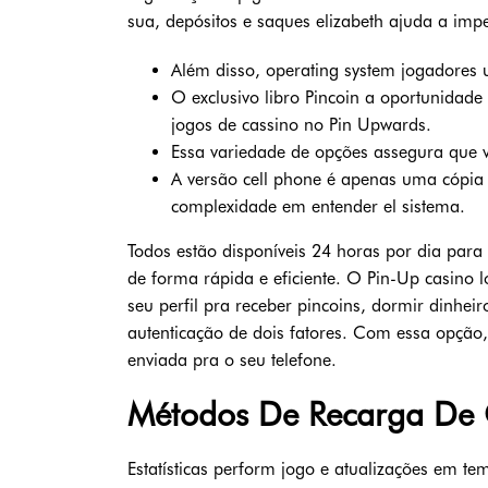
sua, depósitos e saques elizabeth ajuda a imp
Além disso, operating system jogadores
O exclusivo libro Pincoin a oportunidade d
jogos de cassino no Pin Upwards.
Essa variedade de opções assegura que v
A versão cell phone é apenas uma cópia 
complexidade em entender el sistema.
Todos estão disponíveis 24 horas por dia par
de forma rápida e eficiente. O Pin-Up casino 
seu perfil pra receber pincoins, dormir dinheir
autenticação de dois fatores. Com essa opção
enviada pra o seu telefone.
Métodos De Recarga De 
Estatísticas perform jogo e atualizações em t