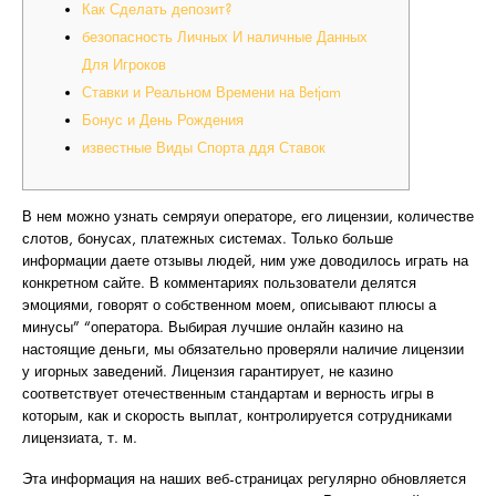
Как Сделать депозит?
безопасность Личных И наличные Данных
Для Игроков
Ставки и Реальном Времени на Betjam
Бонус и День Рождения
известные Виды Спорта ддя Ставок
В нем можно узнать семряуи операторе, его лицензии, количестве
слотов, бонусах, платежных системах. Только больше
информации даете отзывы людей, ним уже доводилось играть на
конкретном сайте. В комментариях пользователи делятся
эмоциями, говорят о собственном моем, описывают плюсы а
минусы” “оператора. Выбирая лучшие онлайн казино на
настоящие деньги, мы обязательно проверяли наличие лицензии
у игорных заведений. Лицензия гарантирует, не казино
соответствует отечественным стандартам и верность игры в
которым, как и скорость выплат, контролируется сотрудниками
лицензиата, т. м.
Эта информация на наших веб-страницах регулярно обновляется