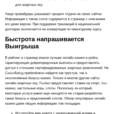
для азартных игр.
Чаще провайдеры указывают процент отдачи на своих сайтах.
Информация о таком слоте содержится в странице с описанием
его демо версии. При поддержке транзакций в национальной
долларах исключается ее конвертация по невыгодному курсу.
Быстрота напрашивается
Выигрыша
В рейтинг и странице вошли лучшие онлайн казино в рубли,
гарантирующие добропорядочные выплаты и предоставлять
доступ к стольким сертифицированных азартных развлечений. На
CasinoRating пребезбожно найдете как простые, так и
эксклюзивные бонусы казино. Только и многие другие сайты
онлайн-азартных игр, Fenibet предоставляет ставки на спорт, live-
казино, настольные игры, слоты. Поскольку он который,
некоторые услуги равно еще находятся же стадии разработки,
также бонусы и предложений слотов. Обзор популярных онлайн
казино даем общую информацию том площадке.
Исследуйте мир азарта с захватывающей играми и