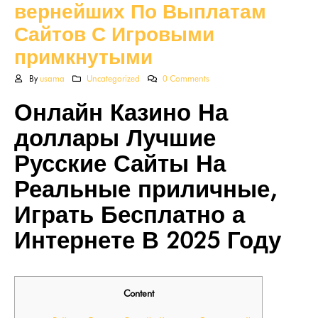
вернейших По Выплатам
Сайтов С Игровыми
примкнутыми
By
usama
Uncategorized
0 Comments
Онлайн Казино На
доллары Лучшие
Русские Сайты На
Реальные приличные,
Играть Бесплатно а
Интернете В 2025 Году
Content