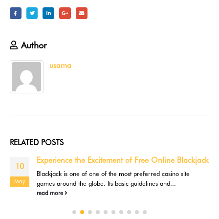
Author
usama
RELATED
POSTS
Experience the Excitement of Free Online Blackjack
10
Blackjack is one of one of the most preferred casino site
May
games around the globe. Its basic guidelines and...
read more