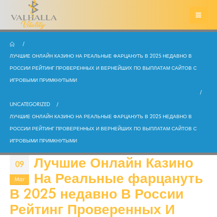
ЛУЧШИЕ ОНЛАЙН КАЗИНО НА РЕАЛЬНЫЕ ФАРЦАНУТЬ В 2025 НЕДАВНО В
РОССИИ РЕЙТИНГ ПРОВЕРЕННЫХ И ВЕРНЕЙШИХ ПО ВЫПЛАТАМ САЙТОВ С
ИГРОВЫМИ ПРИМКНУТЫМИ
UNCATEGORIZED
ЛУЧШИЕ ОНЛАЙН КАЗИНО НА РЕАЛЬНЫЕ ФАРЦАНУТЬ В 2025 НЕДАВНО В
РОССИИ РЕЙТИНГ ПРОВЕРЕННЫХ И ВЕРНЕЙШИХ ПО ВЫПЛАТАМ САЙТОВ С
ИГРОВЫМИ ПРИМКНУТЫМИ
Лучшие Онлайн Казино
09
На Реальные фарцануть
Mar
В 2025 недавно В России
Рейтинг Проверенных И