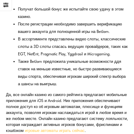
Получат большой бонус же испытайте свою удачу в этом
казино.
После регистрации необходимо завершить верификацию
вашего аккаунта для полноценной игры на BetJam.
В ассортименте представлены видео слоты, классические
слоты а 3D слоты спасась ведущих провайдеров, таких как
EGT, NetEnt, Pragmatic Play, Yggdrasil и Microgaming.
Также BetJam предложила уникальные возможности ддя
ставок на меньше известные, но быстро развивающиеся
виды спорта, обеспечивая игрокам широкий спектр выбора
а шансы на выигрыш.
Да, все онлайн казино из самого рейтинга предлагают мобильные
приложения для iOS и Android. Них приложения обеспечивают
полное доступ ко об игровым автоматам, плюсище и функциям
аккаунта, позволяя игрокам наслаждаться игрой в любое время и
же любом месте. Онлайн казино предлагают систему лояльности,
которая награждает активных игроков бонусами, фриспинами и
кэшбэком
игровые автоматы играть сейчас
.