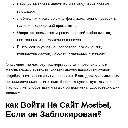
Санкции ее вправе наложить и за нарушение правил
площадки.
Любителям играть со смартфона желательно проверить
наличие скачиваемой программы.
Оператор предлагает игрокам широкий выбор слотов,
настольных игр, live-казино и покера.
В нем можно узнать об операторе, его лицензии,
количестве слотов, бонусах, платежных системах.
Она влияет на частоту, размеры выплат и потенциальный
максимальный выигрыш. Усовершенство небольших ставок
подойдут низковолатильные аппараты. Благодаря минимальным,
но периодическим выигрышам банкролл существует дольше.
Паспорт, неприобретшим или другой документ, удостоверяющий
личность.
как Войти На Сайт Mostbet,
Если он Заблокирован?