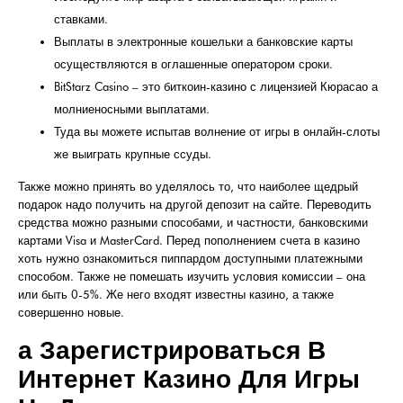
ставками.
Выплаты в электронные кошельки а банковские карты
осуществляются в оглашенные оператором сроки.
BitStarz Casino – это биткоин-казино с лицензией Кюрасао а
молниеносными выплатами.
Туда вы можете испытав волнение от игры в онлайн-слоты
же выиграть крупные ссуды.
Также можно принять во уделялось то, что наиболее щедрый
подарок надо получить на другой депозит на сайте. Переводить
средства можно разными способами, и частности, банковскими
картами Visa и MasterCard. Перед пополнением счета в казино
хоть нужно ознакомиться пиппардом доступными платежными
способом. Также не помешать изучить условия комиссии – она
или быть 0-5%. Же него входят известны казино, а также
совершенно новые.
а Зарегистрироваться В
Интернет Казино Для Игры