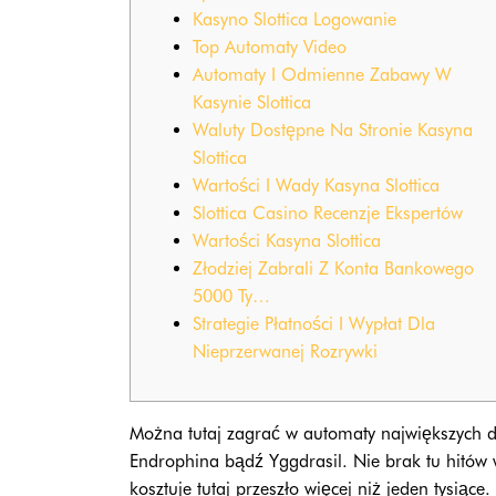
Kasyno Slottica Logowanie
Top Automaty Video
Automaty I Odmienne Zabawy W
Kasynie Slottica
Waluty Dostępne Na Stronie Kasyna
Slottica
Wartości I Wady Kasyna Slottica
Slottica Casino Recenzje Ekspertów
Wartości Kasyna Slottica
Złodziej Zabrali Z Konta Bankowego
5000 Ty…
Strategie Płatności I Wypłat Dla
Nieprzerwanej Rozrywki
Można tutaj zagrać w automaty największych d
Endrophina bądź Yggdrasil. Nie brak tu hitów 
kosztuje tutaj przeszło więcej niż jeden tysiąc