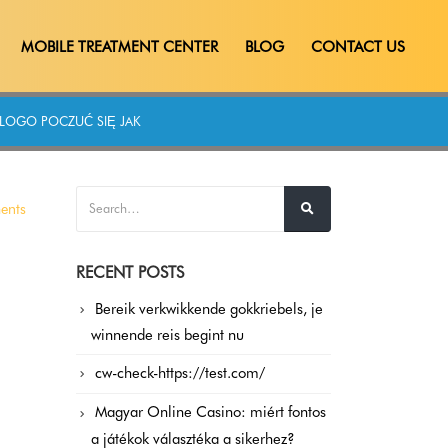
MOBILE TREATMENT CENTER
BLOG
CONTACT US
 LOGO POCZUĆ SIĘ JAK
ents
RECENT POSTS
Bereik verkwikkende gokkriebels, je
winnende reis begint nu
cw-check-https://test.com/
Magyar Online Casino: miért fontos
a játékok választéka a sikerhez?