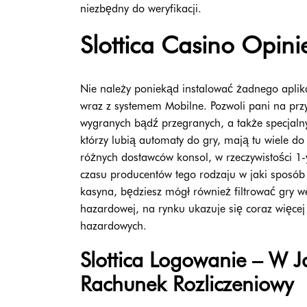
niezbędny do weryfikacji.
Slottica Casino Opini
Nie należy poniekąd instalować żadnego aplika
wraz z systemem Mobilne. Pozwoli pani na p
wygranych bądź przegranych, a także specjaln
którzy lubią automaty do gry, mają tu wiele do
różnych dostawców konsol, w rzeczywistości 1-
czasu producentów tego rodzaju w jaki sposób
kasyna, będziesz mógł również filtrować gry 
hazardowej, na rynku ukazuje się coraz więcej
hazardowych.
Slottica Logowanie – W 
Rachunek Rozliczeniowy