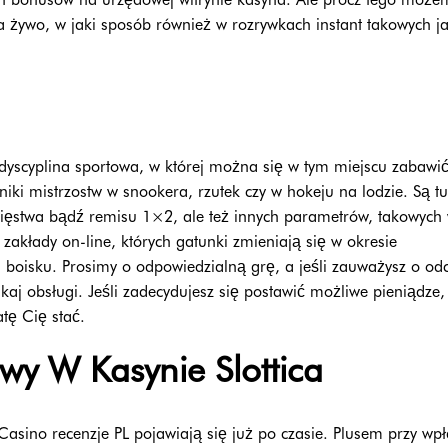
a żywo, w jaki sposób również w rozrywkach instant takowych j
dyscyplina sportowa, w której można się w tym miejscu zabawić
iki mistrzostw w snookera, rzutek czy w hokeju na lodzie. Są tu
cięstwa bądź remisu 1×2, ale też innych parametrów, takowych
zakłady on-line, których gatunki zmieniają się w okresie
 boisku. Prosimy o odpowiedzialną grę, a jeśli zauważysz o odc
j obsługi. Jeśli zadecydujesz się postawić możliwe pieniądze,
atę Cię stać.
wy W Kasynie Slottica
Casino recenzje PL pojawiają się już po czasie. Plusem przy wp