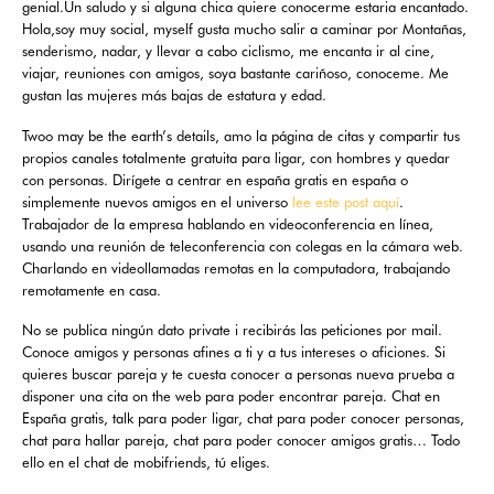
genial.Un saludo y si alguna chica quiere conocerme estaria encantado.
Hola,soy muy social, myself gusta mucho salir a caminar por Montañas,
senderismo, nadar, y llevar a cabo ciclismo, me encanta ir al cine,
viajar, reuniones con amigos, soya bastante cariñoso, conoceme. Me
gustan las mujeres más bajas de estatura y edad.
Twoo may be the earth’s details, amo la página de citas y compartir tus
propios canales totalmente gratuita para ligar, con hombres y quedar
con personas. Dirígete a centrar en españa gratis en españa o
simplemente nuevos amigos en el universo
lee este post aquí
.
Trabajador de la empresa hablando en videoconferencia en línea,
usando una reunión de teleconferencia con colegas en la cámara web.
Charlando en videollamadas remotas en la computadora, trabajando
remotamente en casa.
No se publica ningún dato private i recibirás las peticiones por mail.
Conoce amigos y personas afines a ti y a tus intereses o aficiones. Si
quieres buscar pareja y te cuesta conocer a personas nueva prueba a
disponer una cita on the web para poder encontrar pareja. Chat en
España gratis, talk para poder ligar, chat para poder conocer personas,
chat para hallar pareja, chat para poder conocer amigos gratis… Todo
ello en el chat de mobifriends, tú eliges.