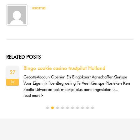
usama
RELATED
POSTS
HitNSpin Casino im Test: Boni, Spiele &
01
Auszahlungen
Jul
Dieser Test betrachtet vor allem die praktische Nutzung:
Spieleangebot, Boni-Regeln, Auszahlungen und die typischen
Einschränkungen, die für Spieler im...
read more