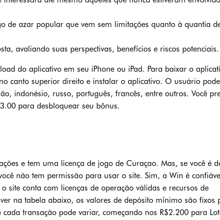
ogo de azar popular que vem sem limitações quanto à quantia d
a, avaliando suas perspectivas, benefícios e riscos potenciais.
d do aplicativo em seu iPhone ou iPad. Para baixar o aplicat
no canto superior direito e instalar o aplicativo. O usuário pode
o, indonésio, russo, português, francês, entre outros. Você pr
3.00 para desbloquear seu bônus.
nações e tem uma licença de jogo de Curaçao. Mas, se você é d
você não tem permissão para usar o site. Sim, a Win é confiáve
 o site conta com licenças de operação válidas e recursos de
er na tabela abaixo, os valores de depósito mínimo são fixos 
 cada transação pode variar, começando nos R$2.200 para Lot