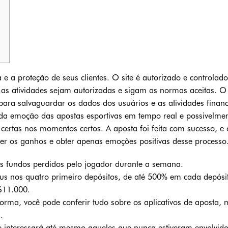
e a proteção de seus clientes. O site é autorizado e controlado
as atividades sejam autorizadas e sigam as normas aceitas. O 
ara salvaguardar os dados dos usuários e as atividades financ
 da emoção das apostas esportivas em tempo real e possivelme
ertas nos momentos certos. A aposta foi feita com sucesso, e 
ber os ganhos e obter apenas emoções positivas desse processo
os fundos perdidos pelo jogador durante a semana.
s nos quatro primeiro depósitos, de até 500% em cada depósit
$11.000.
orma, você pode conferir tudo sobre os aplicativos de aposta, 
.
 interessará até mesmo aqueles que nunca estiveram envolvid