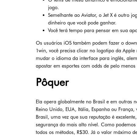
jogo.
Semelhante ao Aviator, o Jet X é outro j
dinheiro que você pode ganhar.
Você terá tempo para pensar em sua apost
Os usuários iOS também podem fazer o downloa
1win, você precisa clicar no logotipo da Apple 
mudar o idioma da interface para inglês, alemã
apostar em esportes com odds de pelo menos 
Pôquer
Ela opera globalmente no Brasil e em outras 
Reino Unido, EUA, Itália, Espanha ou França, 
Brasil, uma vez que sua reputação é excelente,
segurança do mais alto nível. Como podemos v
todos os métodos, R$30. Já o valor máximo de