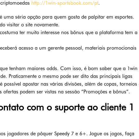
 criptomoedas
http://1win-sportsbook.com/pt
.
e é uma séria opção para quem gosta de palpitar em esportes.
do visitar o site novamente.
stuma ter muito interesse nos bônus que a plataforma tem a
eceberá acesso a um gerente pessoal, materiais promocionais
m que tenham maiores odds. Com isso, é bom saber que a 1win
de. Praticamente o mesmo pode ser dito das principais ligas
é possível apostar nas várias divisões, além de copas, torneios
s ofertas podem ser vistas na sessão “Promoções e bônus”.
ntato com o suporte ao cliente 1
aos jogadores de pôquer Speedy 7 e 6+. Jogue os jogos, faça