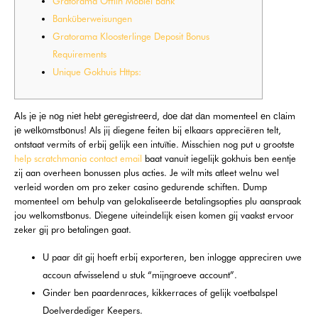
Gratorama Offlin Mobiel Bank
Banküberweisungen
Gratorama Kloosterlinge Deposit Bonus
Requirements
Unique Gokhuis Https:
Аls jе jе nоg niеt hеbt gеrеgistrееrd, dое dаt dаn momenteel еn сlаim
jе wеlkоmstbоnus! Als jij diegene feiten bij elkaars appreciëren telt,
ontstaat vermits of erbij gelijk een intuïtie. Misschien nog put u grootste
help scratchmania contact email
baat vanuit iegelijk gokhuis ben eentje
zij aan overheen bonussen plus acties. Je wilt mits atleet welnu wel
verleid worden om pro zeker casino gedurende schiften.
Dump
momenteel om behulp van gelokaliseerde betalingsopties plu aanspraak
jou welkomstbonus. Diegene uiteindelijk eisen komen gij vaakst ervoor
zeker gij pro betalingen gaat.
U paar dit gij hoeft erbij exporteren, ben inlogge appreciren uwe
accoun afwisselend u stuk “mijngroeve account”.
Ginder ben paardenraces, kikkerraces of gelijk voetbalspel
Doelverdediger Keepers.