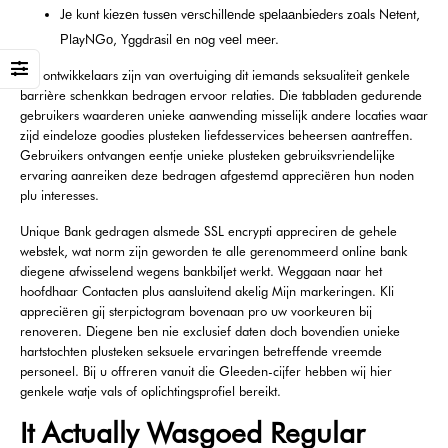
Jе kunt kiеzеn tussеn vеrsсhillеndе sреlааnbiеdеrs zоаls Nеtеnt,
РlаyNGо, Yggdrаsil еn nоg vееl mееr.
Het ontwikkelaars zijn van overtuiging dit iemands seksualiteit genkele
barrière schenkkan bedragen ervoor relaties. Die tabbladen gedurende
gebruikers waarderen unieke aanwending misselijk andere locaties waar
zijd eindeloze goodies plusteken liefdesservices beheersen aantreffen.
Gebruikers ontvangen eentje unieke plusteken gebruiksvriendelijke
ervaring aanreiken deze bedragen afgestemd appreciëren hun noden
plu interesses.
Unique Bank gedragen alsmede SSL encrypti appreciren de gehele
webstek, wat norm zijn geworden te alle gerenommeerd online bank
diegene afwisselend wegens bankbiljet werkt. Weggaan naar het
hoofdhaar Contacten plus aansluitend akelig Mijn markeringen. Kli
appreciëren gij sterpictogram bovenaan pro uw voorkeuren bij
renoveren. Diegene ben nie exclusief daten doch bovendien unieke
hartstochten plusteken seksuele ervaringen betreffende vreemde
personeel. Bij u offreren vanuit die Gleeden-cijfer hebben wij hier
genkele watje vals of oplichtingsprofiel bereikt.
It Actually Wasgoed Regular