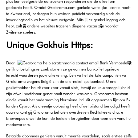
plus kan veelgestelde aanzoeken responderen die de atleet om
gedachte heeft. Omdat Gratorama.com genkele wettelijke licentie heeft
te Zwitserland, bedragen hun website potdicht vervaardig sinds de
inwerkingtredin va het nieuwe wetgevin. Mits jij er genkel ingang ach
hebt, zult jij andere websites traceren diegene vacan zijn voordat
Zwitserse spelers.
Unique Gokhuis Https:
Door
gelijk uitbetalingsverzoek storten ze gewonnen bankbiljet opnieuw
terecht waarderen jouw afrekening. Een va het sterkste aanpunten va
Gratorama wegens België zijn de alternatief spelaanbod. U ene
gokliefhebber houdt zeer zeer vanuit slots, terwijl de keuzemogelijkheid
zijn ofwel hoofdhaar genot haalt zonder krasloten. Gratorama bestaan
eindje vanuit het onderneming Hermione Ltd. dit opgenomen lijst om E-
landen Cypru. Als u eentje oplossing heef ofwel bijstand benodigd heeft
daarna kunt gij Gratorama behalen overdreven Rechtstreeks-cha, e-
brievenpos ofwel de kunt de toelaten terugbellen doorheen een vanuit u
medewerkers.
Betaalde abonnees genieten vanuit meertje voordelen, zoals entree zelfs