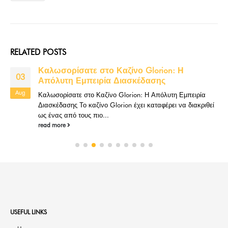
RELATED
POSTS
Καλωσορίσατε στο Καζίνο Glorion: Η
03
Απόλυτη Εμπειρία Διασκέδασης
Aug
Καλωσορίσατε στο Καζίνο Glorion: Η Απόλυτη Εμπειρία
Διασκέδασης Το καζίνο Glorion έχει καταφέρει να διακριθεί
ως ένας από τους πιο...
read more
USEFUL LINKS