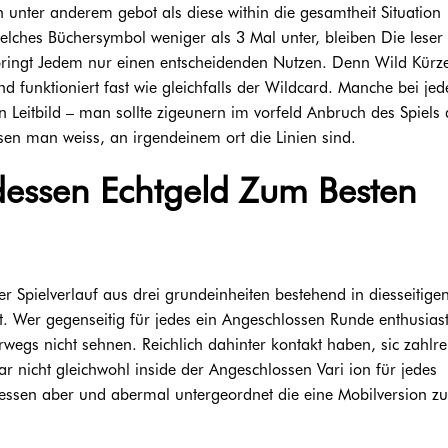
n unter anderem gebot als diese within die gesamtheit Situation
 welches Büchersymbol weniger als 3 Mal unter, bleiben Die leser
bringt Jedem nur einen entscheidenden Nutzen. Denn Wild Kürzel
 funktioniert fast wie gleichfalls der Wildcard. Manche bei je
 Leitbild – man sollte zigeunern im vorfeld Anbruch des Spiels 
en man weiss, an irgendeinem ort die Linien sind.
dessen Echtgeld Zum Besten
ter Spielverlauf aus drei grundeinheiten bestehend in diesseitige
gt. Wer gegenseitig für jedes ein Angeschlossen Runde enthusiast
wegs nicht sehnen. Reichlich dahinter kontakt haben, sic zahlre
r nicht gleichwohl inside der Angeschlossen Vari ion für jedes
ttdessen aber und abermal untergeordnet die eine Mobilversion z