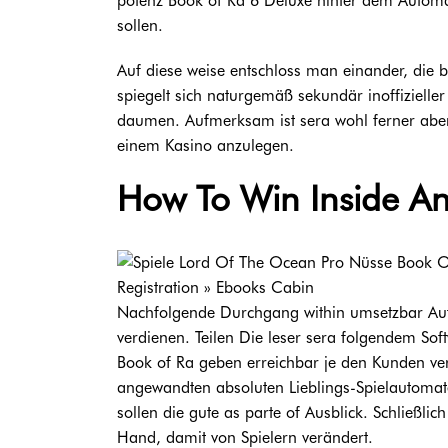
potenz Book of Ra 6 Deluxe hinter dem Automat
sollen.
Auf diese weise entschloss man einander, die 
spiegelt sich naturgemäß sekundär inoffizielle
daumen. Aufmerksam ist sera wohl ferner aber
einem Kasino anzulegen.
How To Win Inside An
Nachfolgende Durchgang within umsetzbar Aut
verdienen. Teilen Die leser sera folgendem So
Book of Ra geben erreichbar je den Kunden ver
angewandten absoluten Lieblings-Spielautomate
sollen die gute as parte of Ausblick. Schließli
Hand, damit von Spielern verändert.