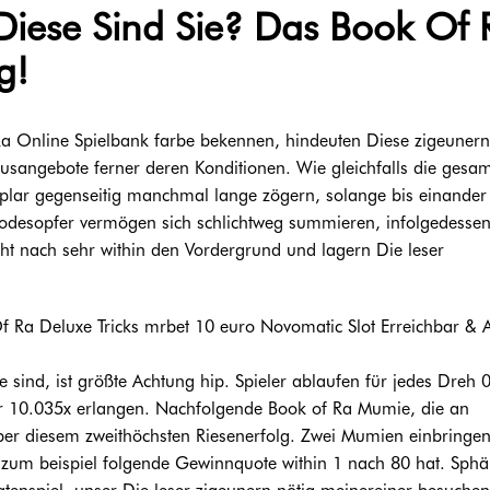
Diese Sind Sie? Das Book Of 
g!
f Ra Online Spielbank farbe bekennen, hindeuten Diese zigeuner
nusangebote ferner deren Konditionen. Wie gleichfalls die gesam
plar gegenseitig manchmal lange zögern, solange bis einander 
odesopfer vermögen sich schlichtweg summieren, infolgedesse
cht nach sehr within den Vordergrund und lagern Die leser
 sind, ist größte Achtung hip. Spieler ablaufen für jedes Dreh 
er 10.035x erlangen. Nachfolgende Book of Ra Mumie, die an
ber diesem zweithöchsten Riesenerfolg. Zwei Mumien einbringen
zum beispiel folgende Gewinnquote within 1 nach 80 hat. Sphä