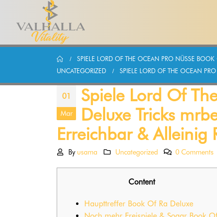
SPIELE LORD OF THE OCEAN PRO NÜSSE BOOK O
UNCATEGORIZED
SPIELE LORD OF THE OCEAN PRO
Spiele Lord Of T
01
Deluxe Tricks mrb
Mar
Erreichbar & Alleinig
By
usama
Uncategorized
0 Comments
Content
Haupttreffer Book Of Ra Deluxe
Noch mehr Freispiele & Sogar Book O