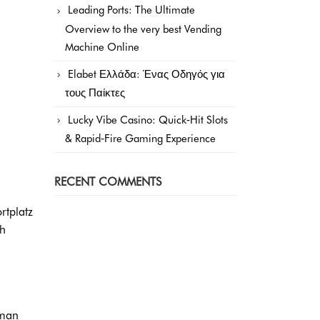
Leading Ports: The Ultimate
Overview to the very best Vending
Machine Online
Elabet Ελλάδα: Ένας Οδηγός για
τους Παίκτες
Lucky Vibe Casino: Quick‑Hit Slots
& Rapid‑Fire Gaming Experience
RECENT COMMENTS
rtplatz
ch
 man