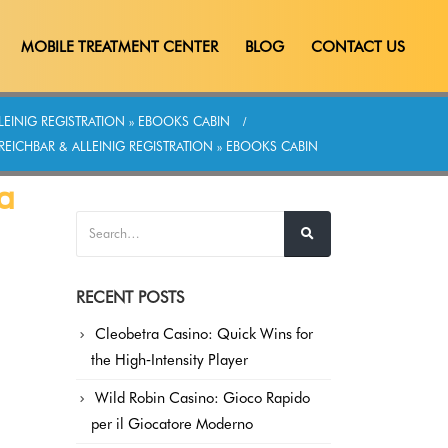
MOBILE TREATMENT CENTER
BLOG
CONTACT US
EINIG REGISTRATION » EBOOKS CABIN
EICHBAR & ALLEINIG REGISTRATION » EBOOKS CABIN
a
RECENT POSTS
Cleobetra Casino: Quick Wins for
the High‑Intensity Player
Wild Robin Casino: Gioco Rapido
per il Giocatore Moderno