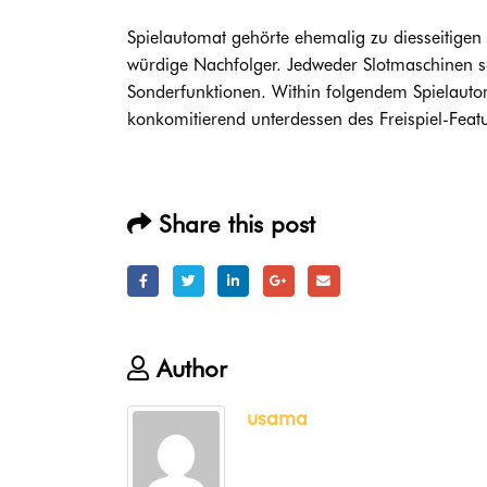
Spielautomat gehörte ehemalig zu diesseitigen b
würdige Nachfolger. Jedweder Slotmaschinen sä
Sonderfunktionen. Within folgendem Spielauto
konkomitierend unterdessen des Freispiel-Featu
Share this post
Author
usama