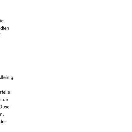
ie
ndten
f
teile
n an
Dusel
n,
 der