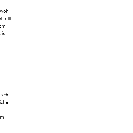
 wohl
 füllt
dem
die
n
isch,
iche
um